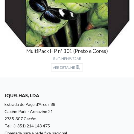
MultiPack HP nº 301 (Preto e Cores)
Refª: HPN9J72AE
VER DETALHE
JQUELHAS, LDA
Estrada de Paço d'Arcos 88
Cacém Park - Armazém 21
2735-307 Cacém
Tel.: (+351) 214 143 475
Chamada para a rede fixa nacional