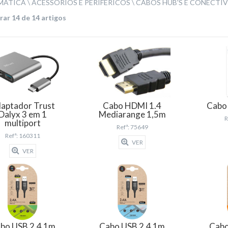
MÁTICA
ACESSÓRIOS E PERIFÉRICOS
CABOS HUB'S E CONECTI
ar 14 de 14 artigos
aptador Trust
Cabo HDMI 1.4
Cabo
Dalyx 3 em 1
Mediarange 1,5m
R
multiport
Refª: 75649
Refª: 160311
VER
VER
bo USB 2.4 1m
Cabo USB 2.4 1m
Cabo