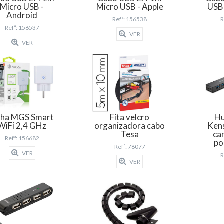
Micro USB -
Micro USB - Apple
USB 
Android
Refª: 156538
R
Refª: 156537
VER
VER
cha MGS Smart
Fita velcro
Hu
WiFi 2,4 GHz
organizadora cabo
Ken
Tesa
ca
Refª: 156682
po
Refª: 78077
VER
R
VER