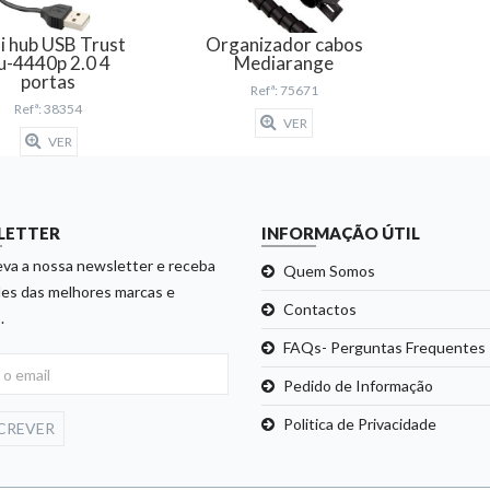
i hub USB Trust
Organizador cabos
u-4440p 2.0 4
Mediarange
portas
Refª: 75671
Refª: 38354
VER
VER
LETTER
INFORMAÇÃO ÚTIL
va a nossa newsletter e receba
Quem Somos
es das melhores marcas e
Contactos
.
FAQs- Perguntas Frequentes
Pedido de Informação
Politica de Privacidade
CREVER