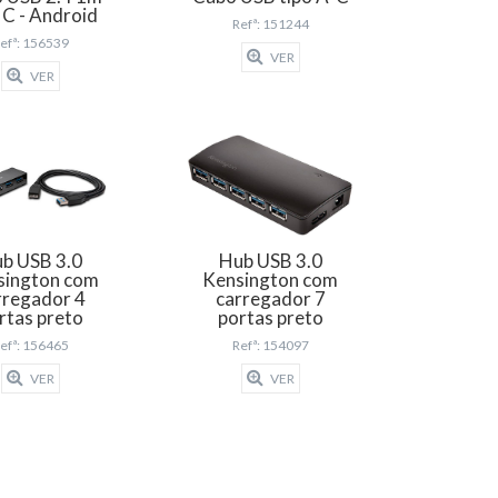
C - Android
Refª: 151244
efª: 156539
VER
VER
b USB 3.0
Hub USB 3.0
sington com
Kensington com
rregador 4
carregador 7
rtas preto
portas preto
efª: 156465
Refª: 154097
VER
VER