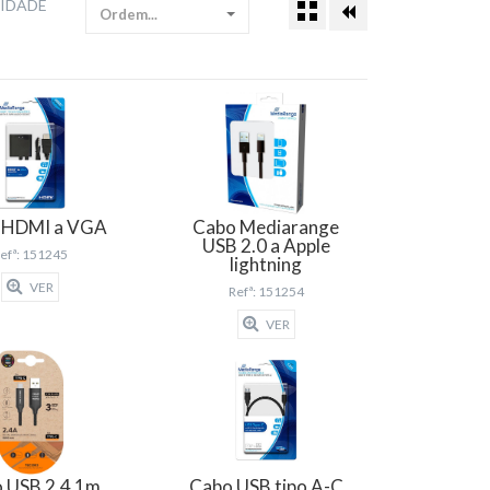
VIDADE
Ordem...
 HDMI a VGA
Cabo Mediarange
USB 2.0 a Apple
efª: 151245
lightning
VER
Refª: 151254
VER
 USB 2.4 1m
Cabo USB tipo A-C