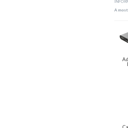
INFOR
A mostr
Ad
Ca