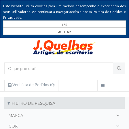
Este website utiliza cookies para um melhor desempenho e experiência dos
seus utilizadores. Ao continuar a navegar aceita a nossa Política de Cookies e
Privacidade.
LER
ACEITAR
Ver Lista de Pedidos (
0
)
FILTRO DE PESQUISA
MARCA
COR