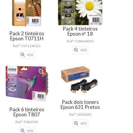
Pack 4 tinteiros
Pack 2 tinteiros
Epson nº 18
Epson T0711H
Refª: T18064010
Refª: T07114H20
VER
VER
Pack dois toners
Epson 631 Pretos
Pack 6 tinteiros
Epson T807
Refª: S050631
Refª: T080740
VER
VER