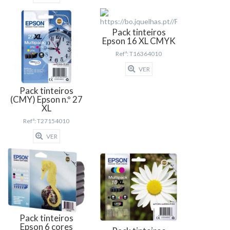
Pack tinteiros
Epson 16 XL CMYK
Refª: T16364010
VER
Pack tinteiros
(CMY) Epson n.º 27
XL
Refª: T27154010
VER
Pack tinteiros
Epson 6 cores