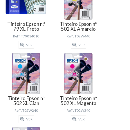
Tinteiro Epson n.º
Tinteiro Epson nº
79 XL Preto
502 XL Amarelo
Refª: T79014010
Refª: T02W440
VER
VER
Tinteiro Epson nº
Tinteiro Epson nº
502 XL Cian
502 XL Magenta
Refª: T02W240
Refª: T02W340
VER
VER