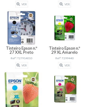
VER
VER
Tinteiro Epson n.º
Tinteiro Epson n.º
27 XXL Preto
29 XL Amarelo
Refª: T27914010
Refª: T299440
VER
VER