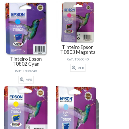
Tinteiro Epson
T0803 Magenta
Tinteiro Epson
Refª: T080340
T0802 Cyan
VER
Refª: T080240
VER