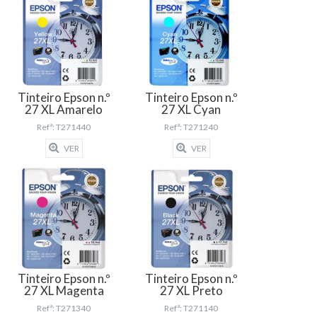
Tinteiro Epson n.º
Tinteiro Epson n.º
27 XL Amarelo
27 XL Cyan
Refª: T271440
Refª: T271240
VER
VER
Tinteiro Epson n.º
Tinteiro Epson n.º
27 XL Magenta
27 XL Preto
Refª: T271340
Refª: T271140