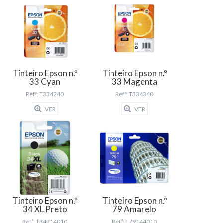
Tinteiro Epson n.º
Tinteiro Epson n.º
33 Cyan
33 Magenta
Refª: T334240
Refª: T334340
VER
VER
Tinteiro Epson n.º
Tinteiro Epson n.º
34 XL Preto
79 Amarelo
Refª: T34714010
Refª: T79144010