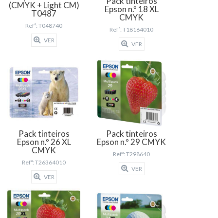
Pack tinteiros
(CMYK + Light CM)
Epson n.º 18 XL
T0487
CMYK
Refª: T048740
Refª: T18164010
VER
VER
Pack tinteiros
Pack tinteiros
Epson n.º 26 XL
Epson n.º 29 CMYK
CMYK
Refª: T298640
Refª: T26364010
VER
VER