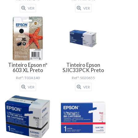
VER
VER
Tinteiro Epson nº
Tinteiro Epson
603 XL Preto
SJIC33PCK Preto
Refª: T03A140
Refª: S020655
VER
VER