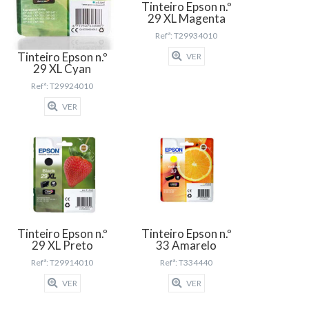
Tinteiro Epson n.º
29 XL Magenta
Refª: T29934010
Tinteiro Epson n.º
VER
29 XL Cyan
Refª: T29924010
VER
Tinteiro Epson n.º
Tinteiro Epson n.º
29 XL Preto
33 Amarelo
Refª: T29914010
Refª: T334440
VER
VER