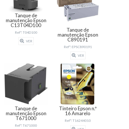
Tanque de
manutenção Epson
C13T04D100
Tanque de
Refª: T04D100
manutenção Epson
C890191
VER
Refª: EPSC890191
VER
Tanque de
Tinteiro Epson n.º
manutenção Epson
16 Amarelo
T671000
Refª: T16244010
Refª: T671000