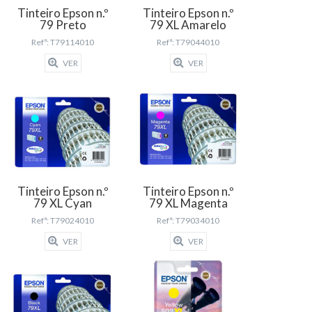
Tinteiro Epson n.º
Tinteiro Epson n.º
79 Preto
79 XL Amarelo
Refª: T79114010
Refª: T79044010
VER
VER
Tinteiro Epson n.º
Tinteiro Epson n.º
79 XL Cyan
79 XL Magenta
Refª: T79024010
Refª: T79034010
VER
VER