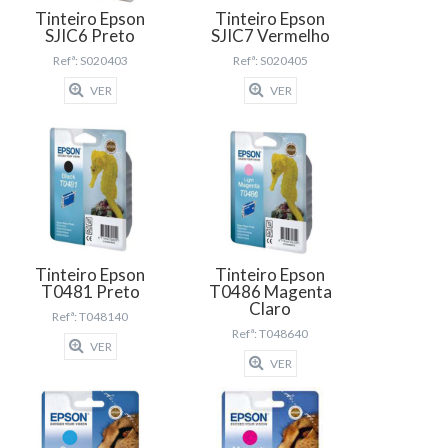
Tinteiro Epson
Tinteiro Epson
SJIC6 Preto
SJIC7 Vermelho
Refª: S020403
Refª: S020405
VER
VER
Tinteiro Epson
Tinteiro Epson
T0481 Preto
T0486 Magenta
Claro
Refª: T048140
Refª: T048640
VER
VER