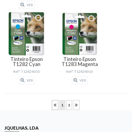
VER
Tinteiro Epson
Tinteiro Epson
T1282 Cyan
T1283 Magenta
Refª: T12824010
Refª: T12834010
VER
VER
1
2
JQUELHAS, LDA