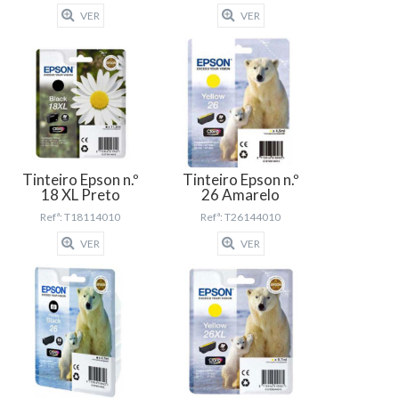
VER
VER
Tinteiro Epson n.º
Tinteiro Epson n.º
18 XL Preto
26 Amarelo
Refª: T18114010
Refª: T26144010
VER
VER