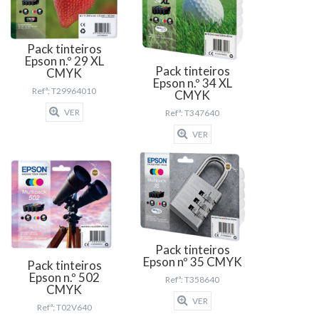
Pack tinteiros
Epson n.º 29 XL
Pack tinteiros
CMYK
Epson n.º 34 XL
Refª: T29964010
CMYK
VER
Refª: T347640
VER
Pack tinteiros
Epson nº 35 CMYK
Pack tinteiros
Epson n.º 502
Refª: T358640
CMYK
VER
Refª: T02V640