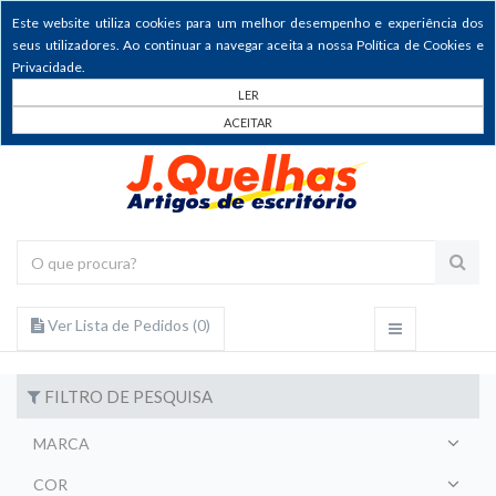
Este website utiliza cookies para um melhor desempenho e experiência dos
seus utilizadores. Ao continuar a navegar aceita a nossa Política de Cookies e
Privacidade.
LER
ACEITAR
Ver Lista de Pedidos (
0
)
FILTRO DE PESQUISA
MARCA
COR