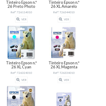
Tinteiro Epson n.º
Tinteiro Epson n.º
26 Preto Photo
26 XL Amarelo
Refª: T26114010
Refª: T26344010
VER
VER
Tinteiro Epson n.º
Tinteiro Epson n.º
26 XL Cyan
26 XL Magenta
Refª: T26324010
Refª: T26334010
VER
VER