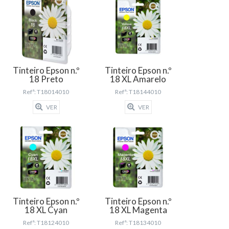
Tinteiro Epson n.º
Tinteiro Epson n.º
18 Preto
18 XL Amarelo
Refª: T18014010
Refª: T18144010
VER
VER
Tinteiro Epson n.º
Tinteiro Epson n.º
18 XL Cyan
18 XL Magenta
Refª: T18124010
Refª: T18134010