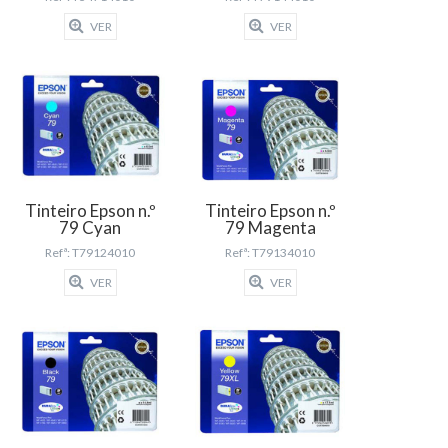
VER
VER
Tinteiro Epson n.º
Tinteiro Epson n.º
79 Cyan
79 Magenta
Refª: T79124010
Refª: T79134010
VER
VER