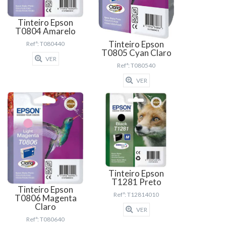
Tinteiro Epson
T0804 Amarelo
Tinteiro Epson
Refª: T080440
T0805 Cyan Claro
VER
Refª: T080540
VER
Tinteiro Epson
T1281 Preto
Tinteiro Epson
Refª: T12814010
T0806 Magenta
Claro
VER
Refª: T080640