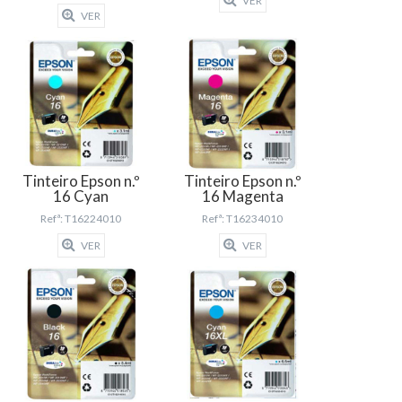
VER
VER
Tinteiro Epson n.º
Tinteiro Epson n.º
16 Cyan
16 Magenta
Refª: T16224010
Refª: T16234010
VER
VER