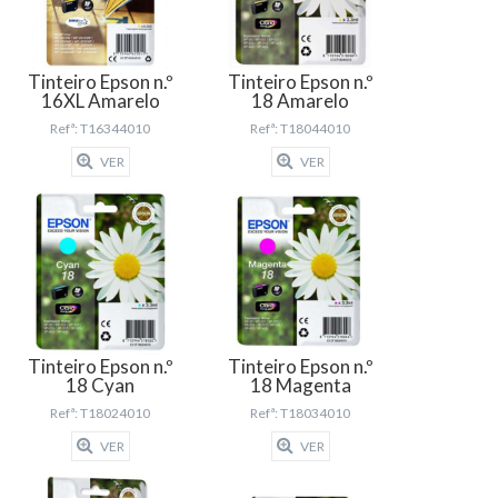
Tinteiro Epson n.º
Tinteiro Epson n.º
16XL Amarelo
18 Amarelo
Refª: T16344010
Refª: T18044010
VER
VER
Tinteiro Epson n.º
Tinteiro Epson n.º
18 Cyan
18 Magenta
Refª: T18024010
Refª: T18034010
VER
VER