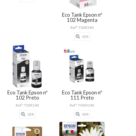
Eco Tank Epson nº
102 Magenta
Refª: T03R340
VER
Eco Tank Epson nº
Eco Tank Epson nº
102 Preto
111 Preto
Refª: T03R140
Refª: T03M140
VER
VER