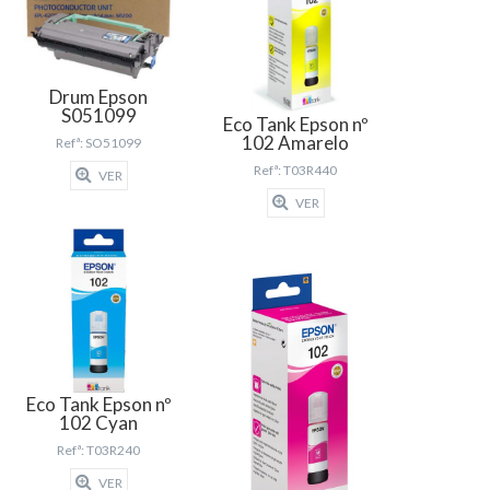
Drum Epson
S051099
Eco Tank Epson nº
102 Amarelo
Refª: SO51099
Refª: T03R440
VER
VER
Eco Tank Epson nº
102 Cyan
Refª: T03R240
VER