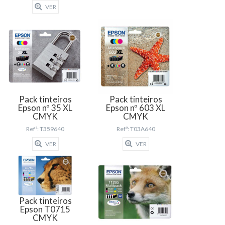
VER
Pack tinteiros
Pack tinteiros
Epson nº 35 XL
Epson nº 603 XL
CMYK
CMYK
Refª: T359640
Refª: T03A640
VER
VER
Pack tinteiros
Epson T0715
CMYK