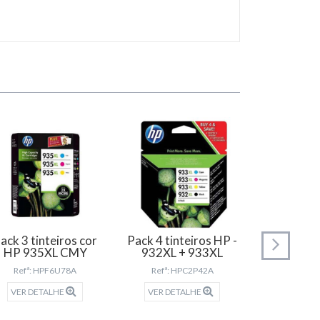
ack 3 tinteiros cor
Pack 4 tinteiros HP -
Pack 4 tin
HP 935XL CMY
932XL + 933XL
950XL + 9
Refª: HPF6U78A
Refª: HPC2P42A
Refª: H
VER DETALHE
VER DETALHE
VER DET