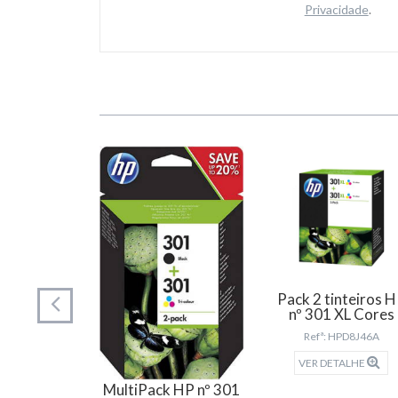
Privacidade
.
o HP nº82
Pack 2 tinteiros 
enta
nº 301 XL Cores
HPC4912A
Refª: HPD8J46A
TALHE
VER DETALHE
MultiPack HP nº 301