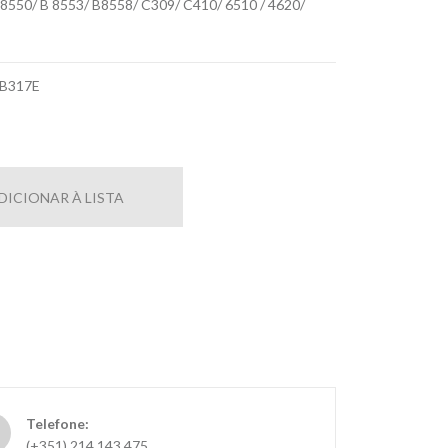
550/ B 8553/ B8558/ C309/ C410/ 6510 / 4620/
B317E
DICIONAR À LISTA
Telefone:
(+351) 214 143 475