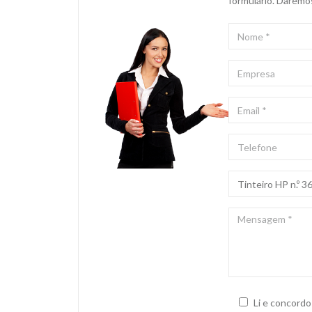
formulário. Daremo
NOME
*
EMPRESA
EMAIL
*
TELEFONE
ASSUNTO
*
MENSAGEM
*
Li e concord