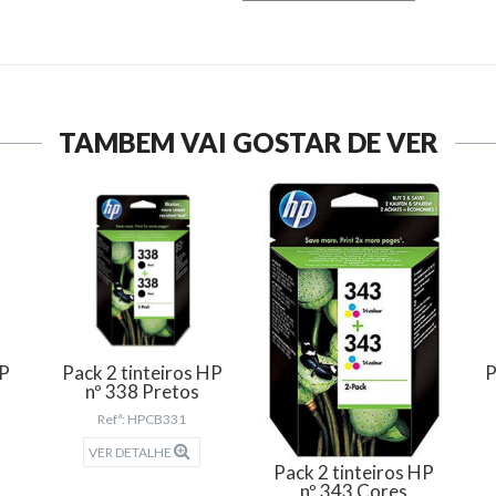
TAMBÉM VAI GOSTAR DE VER
HP
Pack 2 tinteiros HP
P
nº 338 Pretos
Refª: HPCB331
VER DETALHE
Pack 2 tinteiros HP
nº 343 Cores