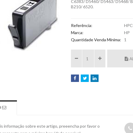
C6383/ D5460/ D5463/ D5468/ B8
B210/ 6520.
Referência:
HPC
Marca:
HP
Quantidade Venda Mínima:
1
A
O
s informação sobre este artigo, preeencha por favor o