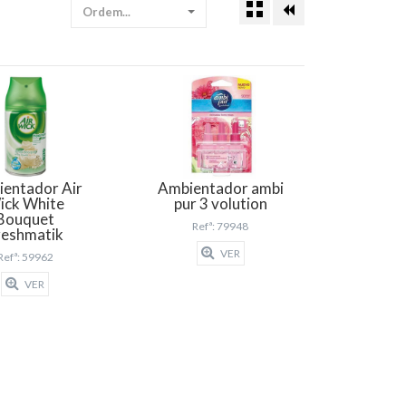
Ordem...
entador Air
Ambientador ambi
ick White
pur 3 volution
Bouquet
Refª: 79948
reshmatik
VER
Refª: 59962
VER