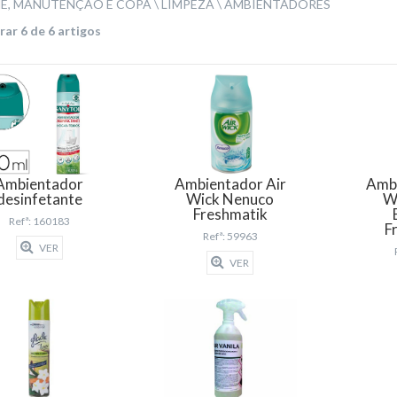
NE, MANUTENÇÃO E COPA
LIMPEZA
AMBIENTADORES
ar 6 de 6 artigos
Ambientador
Ambientador Air
Ambi
desinfetante
Wick Nenuco
W
Freshmatik
Refª: 160183
F
Refª: 59963
VER
VER