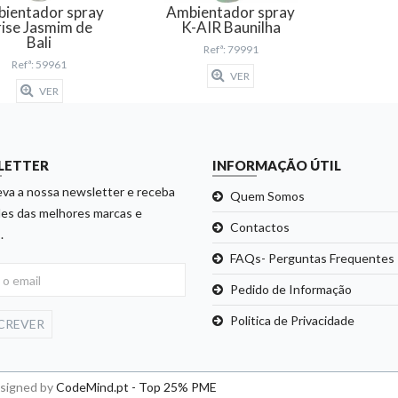
ientador spray
Ambientador spray
rise Jasmim de
K-AIR Baunilha
Bali
Refª: 79991
Refª: 59961
VER
VER
LETTER
INFORMAÇÃO ÚTIL
va a nossa newsletter e receba
Quem Somos
es das melhores marcas e
Contactos
.
FAQs- Perguntas Frequentes
Pedido de Informação
Politica de Privacidade
CREVER
esigned by
CodeMind.pt - Top 25% PME