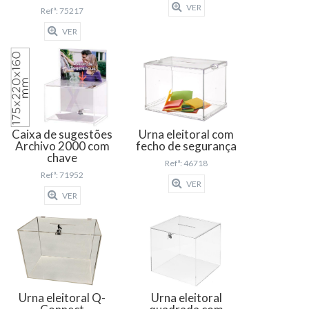
VER
Refª: 75217
VER
Caixa de sugestões
Urna eleitoral com
Archivo 2000 com
fecho de segurança
chave
Refª: 46718
Refª: 71952
VER
VER
Urna eleitoral Q-
Urna eleitoral