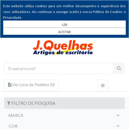
Este website utiliza cookies para um melhor desempenho e experiência dos
seus utilizadores. Ao continuar a navegar aceita a nossa Política de Cookies e
Privacidade.
LER
ACEITAR
Ver Lista de Pedidos (
0
)
FILTRO DE PESQUISA
MARCA
COR