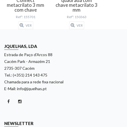
Connect
quadrada com
metacrilato 3 mm
chave metacrilato 3
com chave
mm
Refª: 155701
Refª: 150363
VER
VER
JQUELHAS, LDA
Estrada de Paço d'Arcos 88
Cacém Park - Armazém 21
2735-307 Cacém
Tel.: (+351) 214 143 475
Chamada para a rede fixa nacional
E-Mail: info@jquelhas.pt
NEWSLETTER