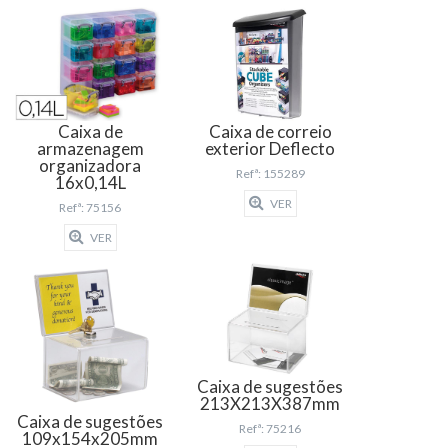
Caixa de
Caixa de correio
armazenagem
exterior Deflecto
organizadora
Refª: 155289
16x0,14L
VER
Refª: 75156
VER
Caixa de sugestões
213X213X387mm
Caixa de sugestões
Refª: 75216
109x154x205mm