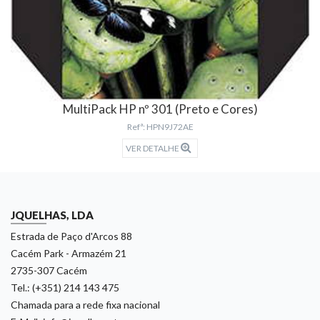
MultiPack HP nº 301 (Preto e Cores)
Refª: HPN9J72AE
VER DETALHE
JQUELHAS, LDA
Estrada de Paço d'Arcos 88
Cacém Park - Armazém 21
2735-307 Cacém
Tel.: (+351) 214 143 475
Chamada para a rede fixa nacional