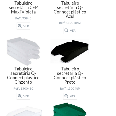
Tabuleiro
Tabuleiro
secretária CEP
secretária Q-
Maxi Violeta
Connect plástico
Azul
Refª: 75946
Refª: 130048AZ
VER
VER
Tabuleiro
Tabuleiro
secretária Q-
secretária Q-
Connect plástico
Connect plástico
Cinzento
Preto
Refª: 130048C
Refª: 130048P
VER
VER