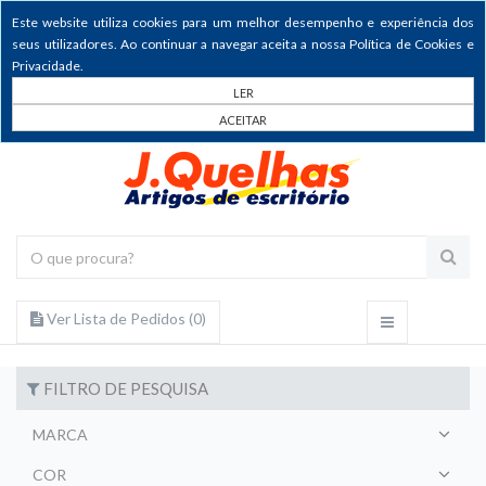
Este website utiliza cookies para um melhor desempenho e experiência dos
seus utilizadores. Ao continuar a navegar aceita a nossa Política de Cookies e
Privacidade.
LER
ACEITAR
Ver Lista de Pedidos (
0
)
FILTRO DE PESQUISA
MARCA
COR