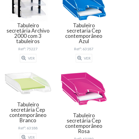
Tabuleiro
Tabuleiro
secretária Archivo
secretaria Cep
2000 com 3
contemporâneo
tabuleiros
Azul
Refª: 75227
Refª: 63187
VER
VER
Tabuleiro
secretária Cep
contemporâneo
Tabuleiro
Branco
secretária Cep
contemporâneo
Refª: 63188
Rosa
VER
Refª: 63189