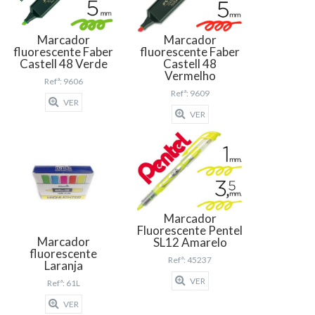
Marcador
Marcador
fluorescente Faber
fluorescente Faber
Castell 48 Verde
Castell 48
Vermelho
Refª: 9606
Refª: 9609
VER
VER
Marcador
Fluorescente Pentel
Marcador
SL12 Amarelo
fluorescente
Refª: 45237
Laranja
VER
Refª: 61L
VER