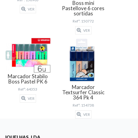
Boss mini
Pastellove 6 cores
VER
sortidas
Refª: 150772
VER
Marcador Stabilo
Boss Pastel PK 6
Marcador
Refª: 64353
Textsurfer Classic
364 Pk 4
VER
Refª: 154738
VER
JQUELHAS, LDA