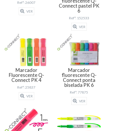
fluorescente Q-
Refª: 26007
Connect pastel PK
6
VER
Refª: 152533
VER
Marcador
Marcador
Fluorescente Q-
fluorescente Q-
Connect PK 4
Connect ponta
biselada PK 6
Refª: 25837
Refª: 77875
VER
VER