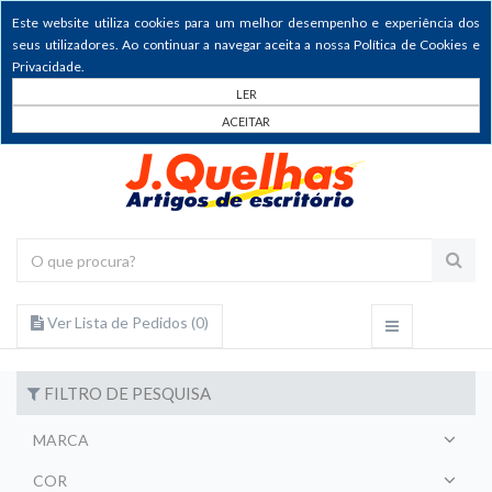
Este website utiliza cookies para um melhor desempenho e experiência dos
seus utilizadores. Ao continuar a navegar aceita a nossa Política de Cookies e
Privacidade.
LER
ACEITAR
Ver Lista de Pedidos (
0
)
FILTRO DE PESQUISA
MARCA
COR