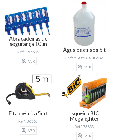
Abraçadeiras de
segurança 10un
Água destilada 5lt
Refª: 155696
Refª: AGUADESTILADA
VER
VER
Fita métrica 5mt
Isqueiro BIC
Megalighter
Refª: 36865
Refª: 73833
VER
VER