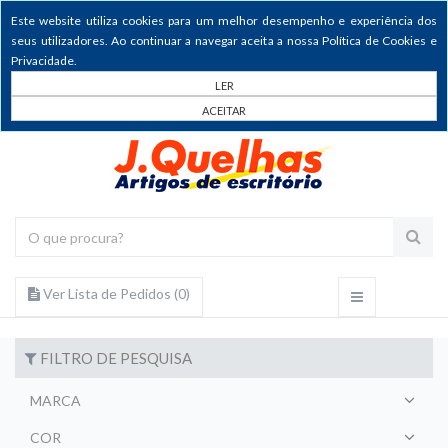
Este website utiliza cookies para um melhor desempenho e experiência dos
seus utilizadores. Ao continuar a navegar aceita a nossa Política de Cookies e
Privacidade.
LER
ACEITAR
Ver Lista de Pedidos (
0
)
FILTRO DE PESQUISA
MARCA
COR