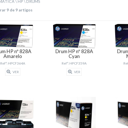
MÁTICA
HP
DRUMS
ar 9 de 9 artigos
Drum HP nº 828A
um HP nº 828A
Drum
Cyan
Amarelo
Refª: HPCF359A
Refª: HPCF364A
Re
VER
VER