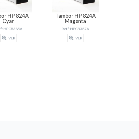
or HP 824A
Tambor HP 824A
Cyan
Magenta
fª: HPCB385A
Refª: HPCB387A
VER
VER