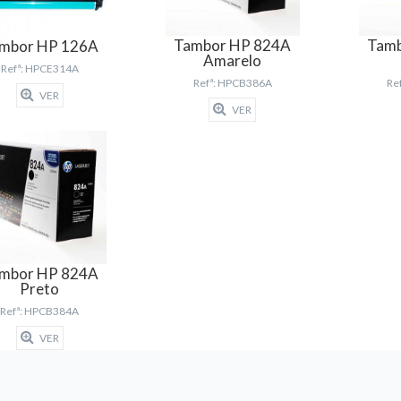
Tambor HP 824A
Tamb
mbor HP 126A
Amarelo
Refª: HPCE314A
Refª: HPCB386A
Re
VER
VER
mbor HP 824A
Preto
Refª: HPCB384A
VER