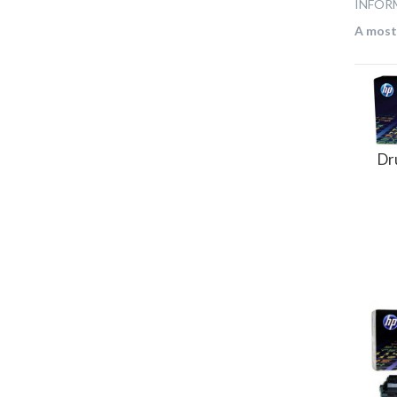
INFOR
A mostr
Dr