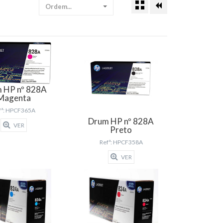
Ordem...
 HP nº 828A
Magenta
fª: HPCF365A
Drum HP nº 828A
VER
Preto
Refª: HPCF358A
VER