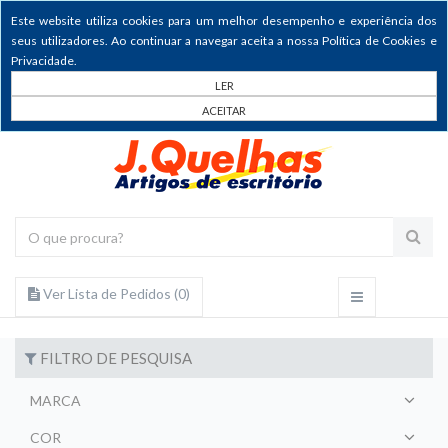
Este website utiliza cookies para um melhor desempenho e experiência dos
seus utilizadores. Ao continuar a navegar aceita a nossa Política de Cookies e
Privacidade.
LER
ACEITAR
Ver Lista de Pedidos (
0
)
FILTRO DE PESQUISA
MARCA
COR