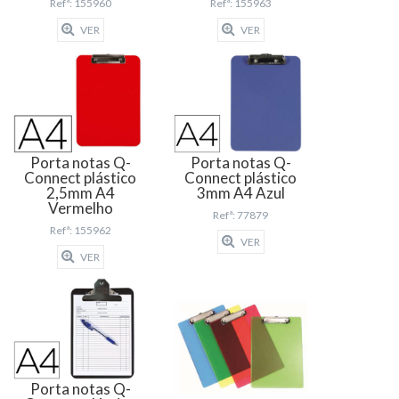
Refª: 155960
Refª: 155963
VER
VER
Porta notas Q-
Porta notas Q-
Connect plástico
Connect plástico
2,5mm A4
3mm A4 Azul
Vermelho
Refª: 77879
Refª: 155962
VER
VER
Porta notas Q-