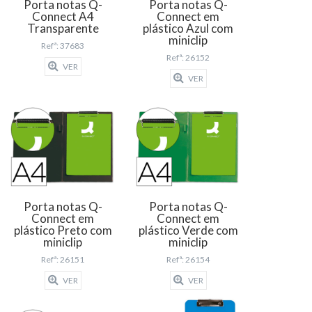
Porta notas Q-
Porta notas Q-
Connect A4
Connect em
Transparente
plástico Azul com
miniclip
Refª: 37683
Refª: 26152
VER
VER
Porta notas Q-
Porta notas Q-
Connect em
Connect em
plástico Preto com
plástico Verde com
miniclip
miniclip
Refª: 26151
Refª: 26154
VER
VER