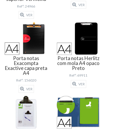
VER
Refª: 24966
VER
Porta notas
Porta notas Herlitz
Exacompta
com mola A4 opaco
Exactive capa preta
Preto
A4
Refª: 69911
Refª: 156020
VER
VER