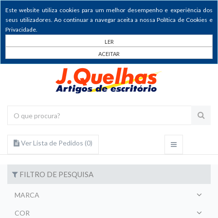
Este website utiliza cookies para um melhor desempenho e experiência dos
seus utilizadores. Ao continuar a navegar aceita a nossa Política de Cookies e
Privacidade.
LER
ACEITAR
Ver Lista de Pedidos (
0
)
FILTRO DE PESQUISA
MARCA
COR