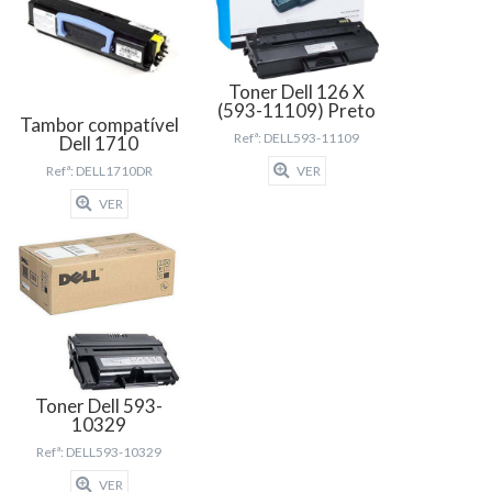
Toner Dell 126 X
(593-11109) Preto
Tambor compatível
Refª: DELL593-11109
Dell 1710
Refª: DELL1710DR
VER
VER
Toner Dell 593-
10329
Refª: DELL593-10329
VER