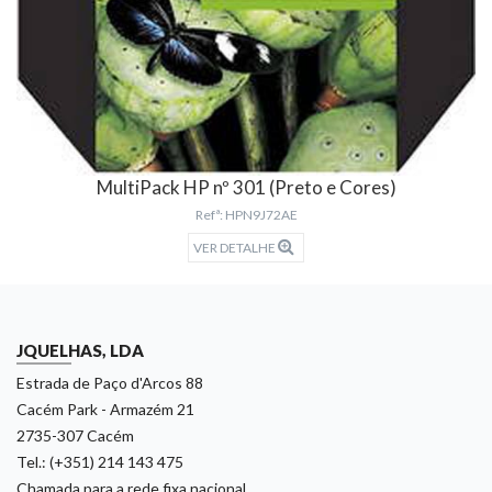
MultiPack HP nº 301 (Preto e Cores)
Refª: HPN9J72AE
VER DETALHE
JQUELHAS, LDA
Estrada de Paço d'Arcos 88
Cacém Park - Armazém 21
2735-307 Cacém
Tel.: (+351) 214 143 475
Chamada para a rede fixa nacional