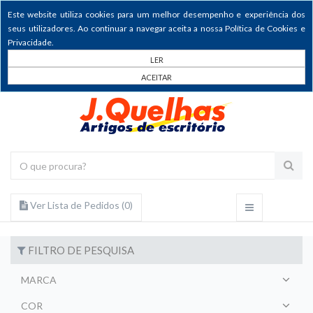
Este website utiliza cookies para um melhor desempenho e experiência dos
seus utilizadores. Ao continuar a navegar aceita a nossa Política de Cookies e
Privacidade.
LER
ACEITAR
Ver Lista de Pedidos (
0
)
FILTRO DE PESQUISA
MARCA
COR