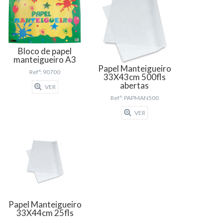
Bloco de papel
manteigueiro A3
Papel Manteigueiro
Refª: 90700
33X43cm 500fls
abertas
VER
Refª: PAPMAN500
VER
Papel Manteigueiro
33X44cm 25fls