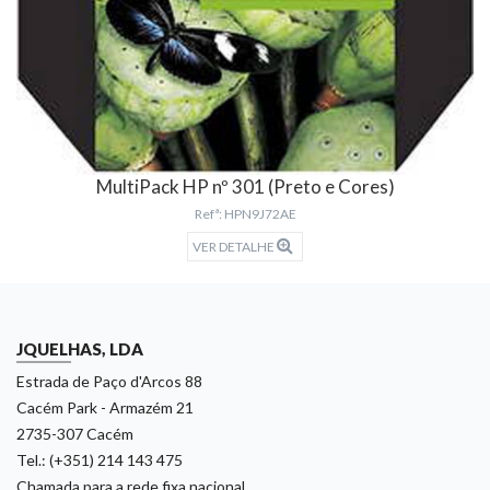
MultiPack HP nº 301 (Preto e Cores)
Refª: HPN9J72AE
VER DETALHE
JQUELHAS, LDA
Estrada de Paço d'Arcos 88
Cacém Park - Armazém 21
2735-307 Cacém
Tel.: (+351) 214 143 475
Chamada para a rede fixa nacional