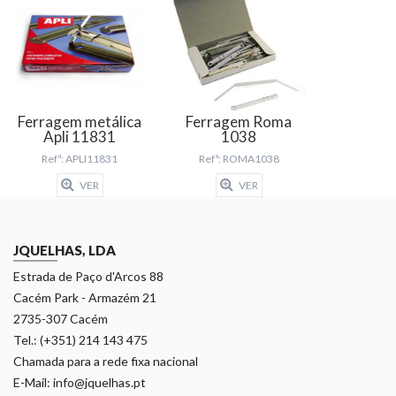
Ferragem metálica
Ferragem Roma
Apli 11831
1038
Refª: APLI11831
Refª: ROMA1038
VER
VER
JQUELHAS, LDA
Estrada de Paço d'Arcos 88
Cacém Park - Armazém 21
2735-307 Cacém
Tel.: (+351) 214 143 475
Chamada para a rede fixa nacional
E-Mail: info@jquelhas.pt