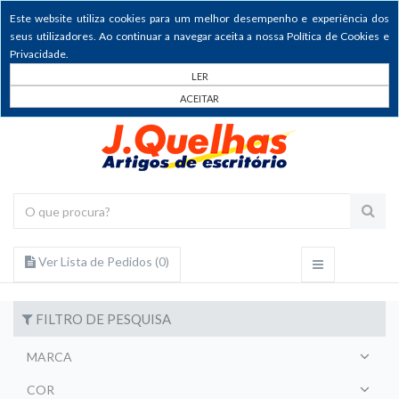
Este website utiliza cookies para um melhor desempenho e experiência dos
seus utilizadores. Ao continuar a navegar aceita a nossa Política de Cookies e
Privacidade.
LER
ACEITAR
Ver Lista de Pedidos (
0
)
FILTRO DE PESQUISA
MARCA
COR