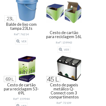
Balde de lixo com
tampa 23Lts
Cesto de cartão
Refª: 76214
para reciclagem 16L
VER
Refª: 159943
VER
Cesto de cartão
Cesto de papeis
para reciclagem 53-
metálico Q-
69L
Connect com 3
compartimentos
Refª: 159944
Refª: 72109
VER