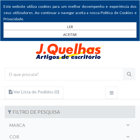
Este website utiliza cookies para um melhor desempenho e experiência dos
seus utilizadores. Ao continuar a navegar aceita a nossa Política de Cookies e
Privacidade.
LER
ACEITAR
Ver Lista de Pedidos (
0
)
FILTRO DE PESQUISA
MARCA
COR