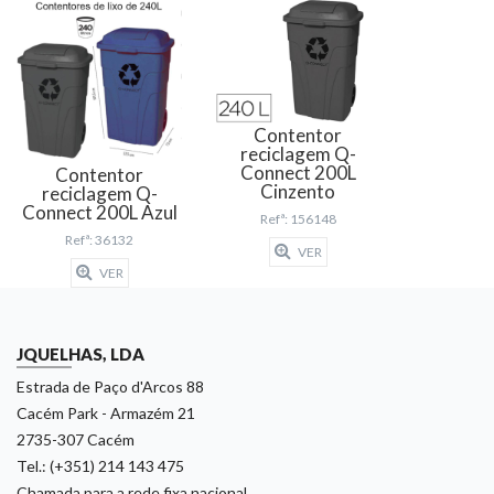
Contentor
reciclagem Q-
Connect 200L
Contentor
Cinzento
reciclagem Q-
Connect 200L Azul
Refª: 156148
Refª: 36132
VER
VER
JQUELHAS, LDA
Estrada de Paço d'Arcos 88
Cacém Park - Armazém 21
2735-307 Cacém
Tel.: (+351) 214 143 475
Chamada para a rede fixa nacional