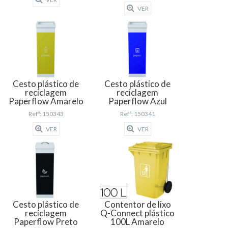
VER
Cesto plástico de
Cesto plástico de
reciclagem
reciclagem
Paperflow Amarelo
Paperflow Azul
Refª: 150343
Refª: 150341
VER
VER
Cesto plástico de
Contentor de lixo
reciclagem
Q-Connect plástico
Paperflow Preto
100L Amarelo