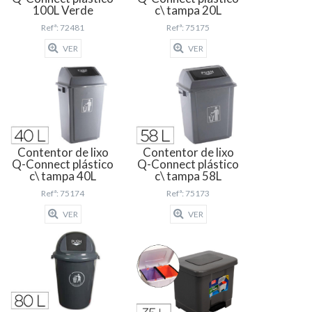
100L Verde
c\ tampa 20L
Refª: 72481
Refª: 75175
VER
VER
Contentor de lixo
Contentor de lixo
Q-Connect plástico
Q-Connect plástico
c\ tampa 40L
c\ tampa 58L
Refª: 75174
Refª: 75173
VER
VER