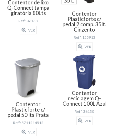
Contentor de lixo
Q-Connect tampa
giratória 80Lts
Contentor
Plasticforte c/
Refª: 36133
pedal 2 comp. 35lt.
Cinzento
VER
Refª: 155913
VER
Contentor
reciclagem Q-
Connect 100L Azul
Contentor
Plasticforte c/
Refª: 36130
pedal 50 lts Prata
VER
Refª: 5711214512
VER