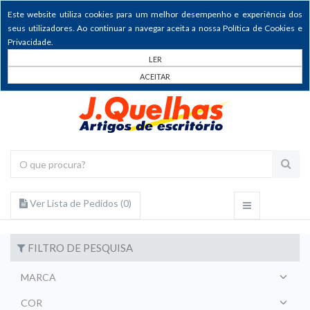
Este website utiliza cookies para um melhor desempenho e experiência dos
seus utilizadores. Ao continuar a navegar aceita a nossa Política de Cookies e
Privacidade.
LER
ACEITAR
Ver Lista de Pedidos (
0
)
FILTRO DE PESQUISA
MARCA
COR