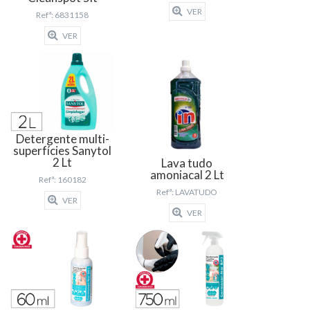
VER
Refª: 6831158
VER
Detergente multi-
superfícies Sanytol
2 Lt
Lava tudo
amoniacal 2 Lt
Refª: 160182
Refª: LAVATUDO
VER
VER