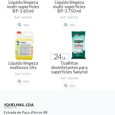
Liquido limpeza
Liquido limpeza
multi-superfícies
multi-superfícies
BP-3 60 ml
BP-3 750 ml
Refª: 160150
Refª: 160152
VER
VER
Liquido limpeza
Toalhitas
multiusos 5lts
desinfetantes para
superfícies Sanytol
Refª: 57151
Refª: 160184
VER
VER
JQUELHAS, LDA
Estrada de Paço d'Arcos 88