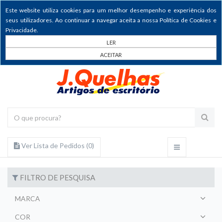
Este website utiliza cookies para um melhor desempenho e experiência dos
seus utilizadores. Ao continuar a navegar aceita a nossa Política de Cookies e
Privacidade.
LER
ACEITAR
Ver Lista de Pedidos (
0
)
FILTRO DE PESQUISA
MARCA
COR