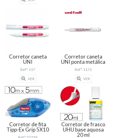
Corretor caneta
Corretor caneta
UNI
UNI ponta metálica
Refª: 117
Refª: 1171
VER
VER
Corretor de fita
Corretor de frasco
Tipp-Ex Grip 5X10
UHU base aquosa
20 ml
Refª: 52739