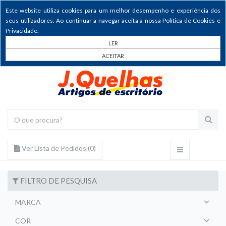
Este website utiliza cookies para um melhor desempenho e experiência dos
seus utilizadores. Ao continuar a navegar aceita a nossa Política de Cookies e
Privacidade.
LER
ACEITAR
Ver Lista de Pedidos (
0
)
FILTRO DE PESQUISA
MARCA
COR