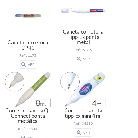
Caneta corretora
Tipp-Ex ponta
metal
Caneta corretora
CP40
Refª: 26992
Refª: 1173
VER
VER
Corretor caneta Q-
Corretor caneta
Connect ponta
tipp-ex mini 4 ml
metálica
Refª: 36239
Refª: 43345
VER
VER