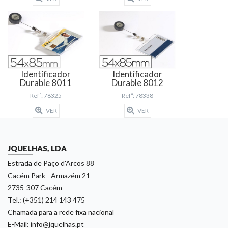
Identificador
Identificador
Durable 8011
Durable 8012
Refª: 78325
Refª: 78338
VER
VER
JQUELHAS, LDA
Estrada de Paço d'Arcos 88
Cacém Park - Armazém 21
2735-307 Cacém
Tel.: (+351) 214 143 475
Chamada para a rede fixa nacional
E-Mail: info@jquelhas.pt