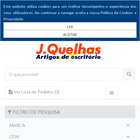
Este website utiliza cookies para um melhor desempenho e experiência dos
seus utilizadores. Ao continuar a navegar aceita a nossa Política de Cookies e
Privacidade.
LER
ACEITAR
Ver Lista de Pedidos (
0
)
FILTRO DE PESQUISA
MARCA
COR