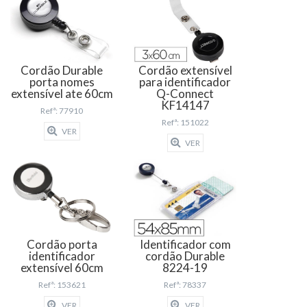
Cordão Durable
Cordão extensível
porta nomes
para identificador
extensível ate 60cm
Q-Connect
KF14147
Refª: 77910
Refª: 151022
VER
VER
Cordão porta
Identificador com
identificador
cordão Durable
extensível 60cm
8224-19
Refª: 153621
Refª: 78337
VER
VER