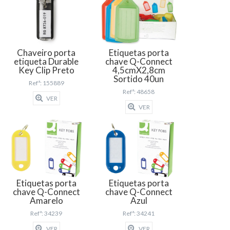
Chaveiro porta
Etiquetas porta
etiqueta Durable
chave Q-Connect
Key Clip Preto
4,5cmX2,8cm
Sortido 40un
Refª: 155889
Refª: 48658
VER
VER
Etiquetas porta
Etiquetas porta
chave Q-Connect
chave Q-Connect
Amarelo
Azul
Refª: 34239
Refª: 34241
VER
VER