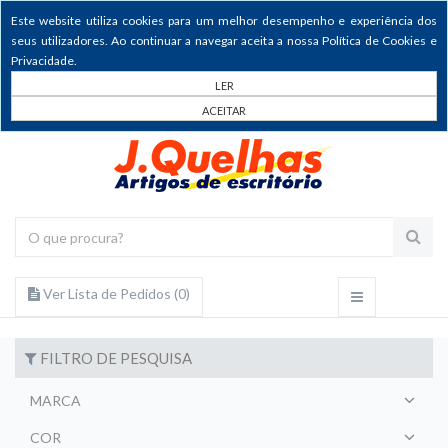
Este website utiliza cookies para um melhor desempenho e experiência dos
seus utilizadores. Ao continuar a navegar aceita a nossa Política de Cookies e
Privacidade.
LER
ACEITAR
Ver Lista de Pedidos (
0
)
FILTRO DE PESQUISA
MARCA
COR