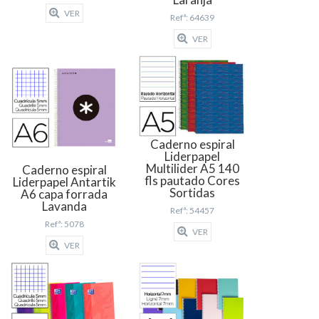
VER
Refª: 64639
VER
Caderno espiral
Liderpapel
Multilider A5 140
Caderno espiral
fls pautado Cores
Liderpapel Antartik
Sortidas
A6 capa forrada
Lavanda
Refª: 54457
Refª: 5078
VER
VER