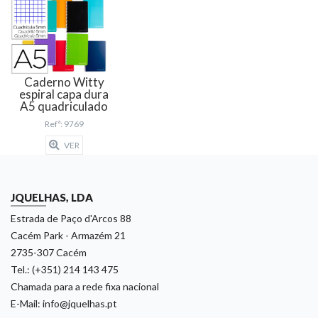
Caderno Witty
espiral capa dura
A5 quadriculado
Refª: 9769
VER
JQUELHAS, LDA
Estrada de Paço d'Arcos 88
Cacém Park - Armazém 21
2735-307 Cacém
Tel.: (+351) 214 143 475
Chamada para a rede fixa nacional
E-Mail: info@jquelhas.pt