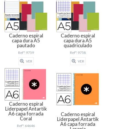
Caderno espiral
Caderno espiral
capa dura A5
capa dura A5
pautado
quadriculado
Refª: 9759
Refª: 9758
VER
VER
Caderno espiral
Liderpapel Antartik
A6 capa forrada
Caderno espiral
Coral
Liderpapel Antartik
A6 capa forrada
Refª: 64646
Laranja