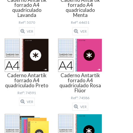
forrado A4
forrado A4
quadriculado
quadriculado
Lavanda
Menta
Refª: 5070
Refª: 64651
VER
VER
Caderno Antartik
Caderno Antartik
forrado A4
forrado A4
quadriculado Preto
quadriculado Rosa
Flúor
Refª: 74591
Refª: 74586
VER
VER