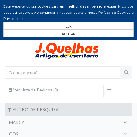
Este website utiliza cookies para um melhor desempenho e experiência dos
seus utilizadores. Ao continuar a navegar aceita a nossa Política de Cookies e
Privacidade.
LER
ACEITAR
Ver Lista de Pedidos (
0
)
FILTRO DE PESQUISA
MARCA
COR