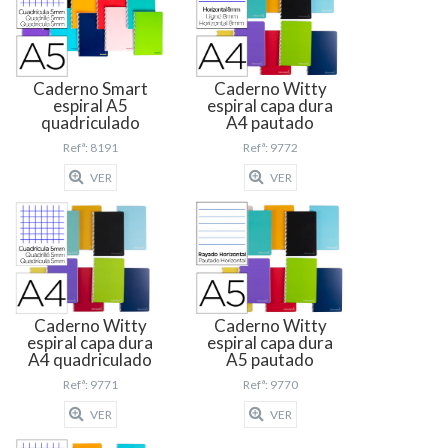
Caderno Smart
Caderno Witty
espiral A5
espiral capa dura
quadriculado
A4 pautado
Refª: 8191
Refª: 9772
VER
VER
Caderno Witty
Caderno Witty
espiral capa dura
espiral capa dura
A4 quadriculado
A5 pautado
Refª: 9771
Refª: 9770
VER
VER