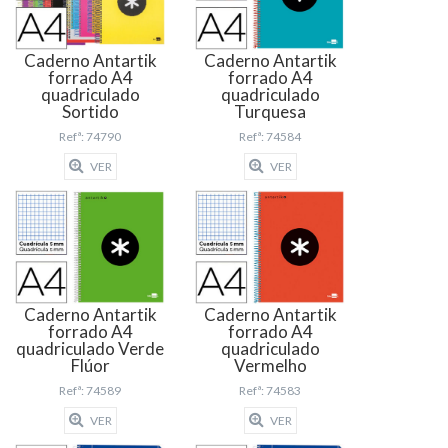
Caderno Antartik
Caderno Antartik
forrado A4
forrado A4
quadriculado
quadriculado
Sortido
Turquesa
Refª: 74790
Refª: 74584
VER
VER
Caderno Antartik
Caderno Antartik
forrado A4
forrado A4
quadriculado Verde
quadriculado
Flúor
Vermelho
Refª: 74589
Refª: 74583
VER
VER