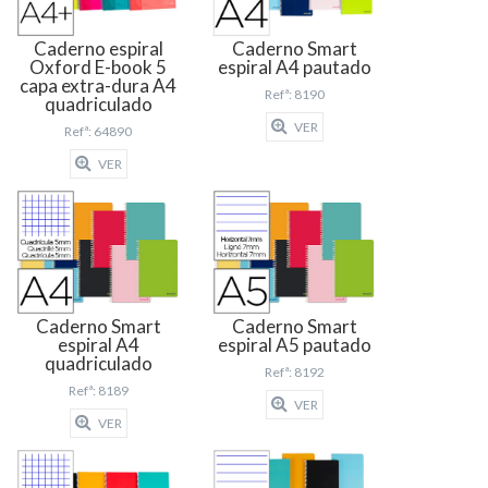
Caderno espiral
Caderno Smart
Oxford E-book 5
espiral A4 pautado
capa extra-dura A4
Refª: 8190
quadriculado
VER
Refª: 64890
VER
Caderno Smart
Caderno Smart
espiral A4
espiral A5 pautado
quadriculado
Refª: 8192
Refª: 8189
VER
VER