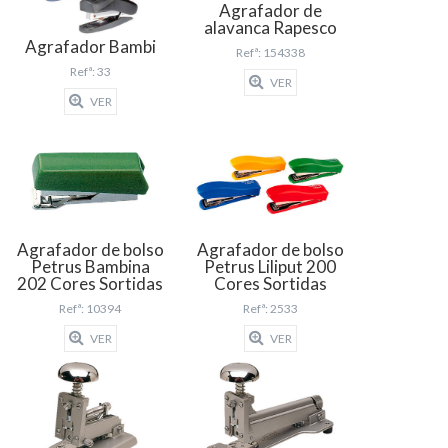
Agrafador de
alavanca Rapesco
Agrafador Bambi
Refª: 154338
Refª: 33
VER
VER
Agrafador de bolso
Agrafador de bolso
Petrus Bambina
Petrus Liliput 200
202 Cores Sortidas
Cores Sortidas
Refª: 10394
Refª: 2533
VER
VER