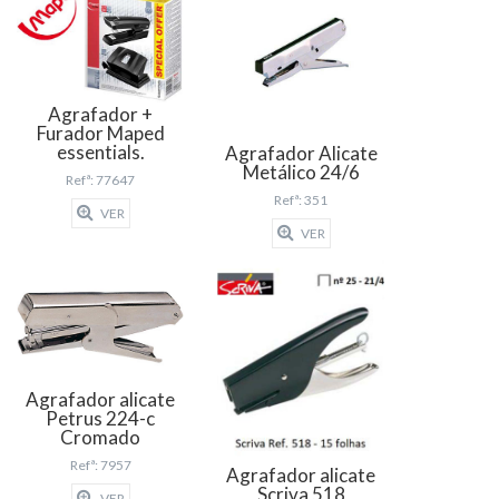
Agrafador +
Furador Maped
essentials.
Agrafador Alicate
Metálico 24/6
Refª: 77647
Refª: 351
VER
VER
Agrafador alicate
Petrus 224-c
Cromado
Refª: 7957
Agrafador alicate
Scriva 518
VER