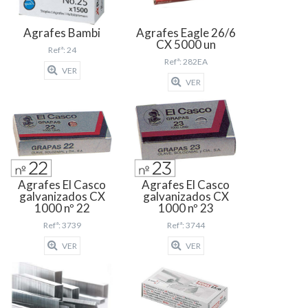
Agrafes Bambi
Agrafes Eagle 26/6
CX 5000 un
Refª: 24
Refª: 282EA
VER
VER
Agrafes El Casco
Agrafes El Casco
galvanizados CX
galvanizados CX
1000 nº 22
1000 nº 23
Refª: 3739
Refª: 3744
VER
VER