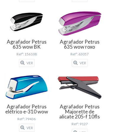
Agrafador Petrus
Agrafador Petrus
635 wow BK
635 wow roxo
Refª: 156108
Refª: 63057
VER
VER
Agrafador Petrus
Agrafador Petrus
elétrico e-310 wow
Majorette de
alicate 205-f 10fls
Refª: 79436
Refª: 9127
VER