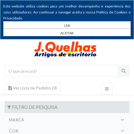
Este website utiliza cookies para um melhor desempenho e experiência dos
seus utilizadores. Ao continuar a navegar aceita a nossa Política de Cookies e
Privacidade.
LER
ACEITAR
Ver Lista de Pedidos (
0
)
FILTRO DE PESQUISA
MARCA
COR