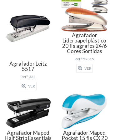
Agrafador
Liderpapel plástico
20 fls agrafes 24/6
Cores Sortidas
Refª: 52315
Agrafador Leitz
5517
VER
Refª: 331
VER
Agrafador Maped
Agrafador Maped
Half Strip Essentials
Pocket 15 fls CX 20