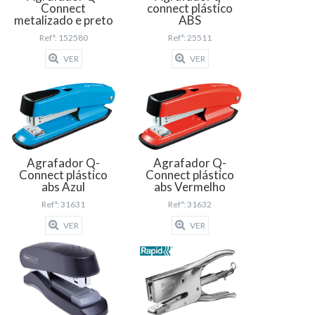
Connect
connect plástico
metalizado e preto
ABS
Refª: 152580
Refª: 25511
VER
VER
Agrafador Q-
Agrafador Q-
Connect plástico
Connect plástico
abs Azul
abs Vermelho
Refª: 31631
Refª: 31632
VER
VER