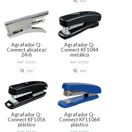
VER
Agrafador Q-
Agrafador Q-
Connect alicate p/
Connect KF1044
24/6
metálico
Refª: 52314
Refª: 25512
VER
VER
Agrafador Q-
Agrafador Q-
Connect KF1056
Connect KF11064
plástico
plástico
Refª: 25510
Refª: 47487