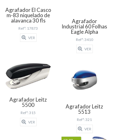
Agrafador El Casco
m-83 niquelado de
alavanca 30 fls
Agrafador
Industrial 60 Folhas
Refª: 17873
Eagle Alpha
VER
Refª: 3410
VER
Agrafador Leitz
5500
Agrafador Leitz
5513
Refª: 315
Refª: 321
VER
VER