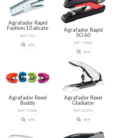
Agrafador Rapid
Fashion 10 alicate
Agrafador Rapid
SO 60
Refª: 311
Refª: 79442
VER
VER
Agrafador Rexel
Agrafador Rexel
Buddy
Gladiator
Refª: 75365
Refª: 63176
VER
VER