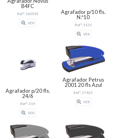
Agrafador Novus
B4FC
Agrafador p/10 fls.
Refª: 160592
N.º10
VER
Refª: 3131
VER
Agrafador Petrus
2001 20 fls Azul
Agrafador p/20 fls.
Refª: 27425
24/6
VER
Refª: 319
VER