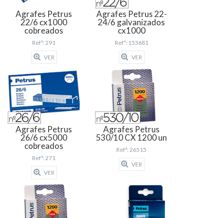
Agrafes Petrus
Agrafes Petrus 22-
22/6 cx1000
24/6 galvanizados
cobreados
cx1000
Refª: 291
Refª: 153681
VER
VER
Agrafes Petrus
Agrafes Petrus
26/6 cx5000
530/10 CX 1200 un
cobreados
Refª: 26515
Refª: 271
VER
VER