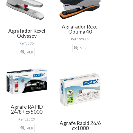
Agrafador Rexel
Agrafador Rexel
Optima 40
Odyssey
Refª: 92003
Refª: 335
VER
VER
Agrafe RAPID
24/8+ cx5000
Refª: 25CX
Agrafe Rapid 26/6
cx1000
VER