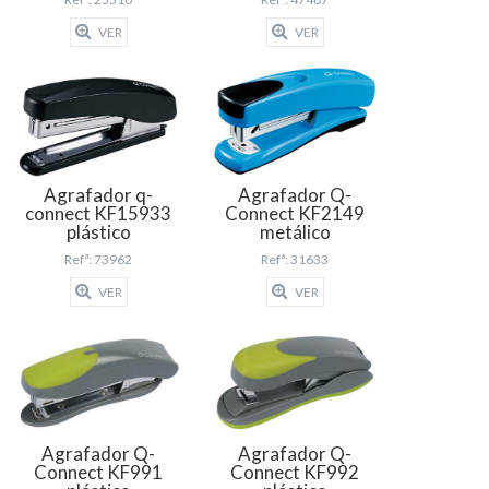
VER
VER
Agrafador q-
Agrafador Q-
connect KF15933
Connect KF2149
plástico
metálico
Refª: 73962
Refª: 31633
VER
VER
Agrafador Q-
Agrafador Q-
Connect KF991
Connect KF992