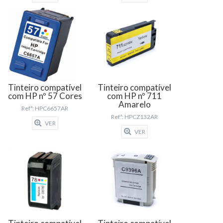
Tinteiro compatível
Tinteiro compatível
com HP nº 57 Cores
com HP nº 711
Amarelo
Refª: HPC6657AR
Refª: HPCZ132AR
VER
VER