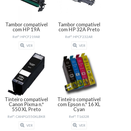
Tambor compatível
Tambor compatível
com HP 19A
com HP 32A Preto
Refª: HPCF219AR
Refª: HPCF232AR
VER
VER
Tinteiro compatível
Tinteiro compatível
Canon Pixma n.º
com Epson n.º 16 XL
550 XL Preto
Cyan
Refª: CANPGI550XLBKR
Refª: T1632R
VER
VER