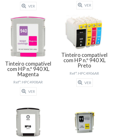
VER
VER
Tinteiro compatível
com HP n.º 940 XL
Tinteiro compatível
Preto
com HP n.º 940 XL
Magenta
Refª: HPC4906AR
Refª: HPC4908AR
VER
VER