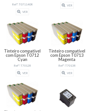
Refª: T071140R
VER
VER
Tinteiro compatível
Tinteiro compatível
com Epson T0712
com Epson T0713
Cyan
Magenta
Refª: T7012R
Refª: T7013R
VER
VER