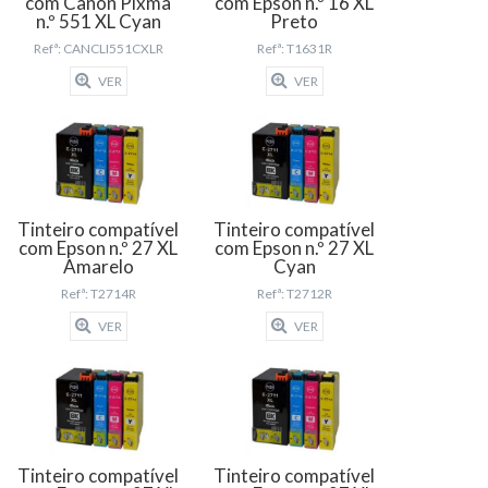
com Canon Pixma
com Epson n.º 16 XL
n.º 551 XL Cyan
Preto
Refª: CANCLI551CXLR
Refª: T1631R
VER
VER
Tinteiro compatível
Tinteiro compatível
com Epson n.º 27 XL
com Epson n.º 27 XL
Amarelo
Cyan
Refª: T2714R
Refª: T2712R
VER
VER
Tinteiro compatível
Tinteiro compatível