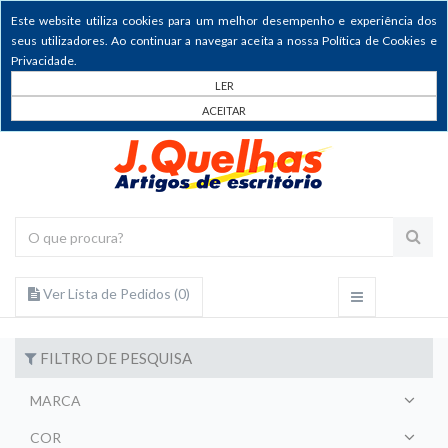
Este website utiliza cookies para um melhor desempenho e experiência dos
seus utilizadores. Ao continuar a navegar aceita a nossa Política de Cookies e
Privacidade.
LER
ACEITAR
Ver Lista de Pedidos (
0
)
FILTRO DE PESQUISA
MARCA
COR