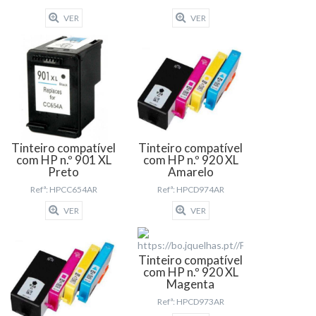
VER
VER
Tinteiro compatível
Tinteiro compatível
com HP n.º 901 XL
com HP n.º 920 XL
Preto
Amarelo
Refª: HPCC654AR
Refª: HPCD974AR
VER
VER
Tinteiro compatível
com HP n.º 920 XL
Magenta
Refª: HPCD973AR