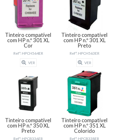
Tinteiro compatível
Tinteiro compatível
com HP n.º 301 XL
com HP n.º 301 XL
Cor
Preto
Refª: HPCH564ER
Refª: HPCH563ER
VER
VER
Tinteiro compatível
Tinteiro compatível
com HP n.º 350 XL
com HP n.º 351 XL
Preto
Colorido
Refª: HPCB336ER
Refª: HPCB338ER