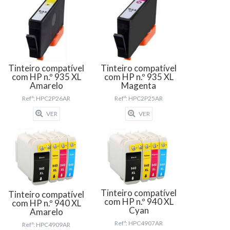
Tinteiro compatível
Tinteiro compatível
com HP n.º 935 XL
com HP n.º 935 XL
Amarelo
Magenta
Refª: HPC2P26AR
Refª: HPC2P25AR
VER
VER
Tinteiro compatível
Tinteiro compatível
com HP n.º 940 XL
com HP n.º 940 XL
Cyan
Amarelo
Refª: HPC4907AR
Refª: HPC4909AR