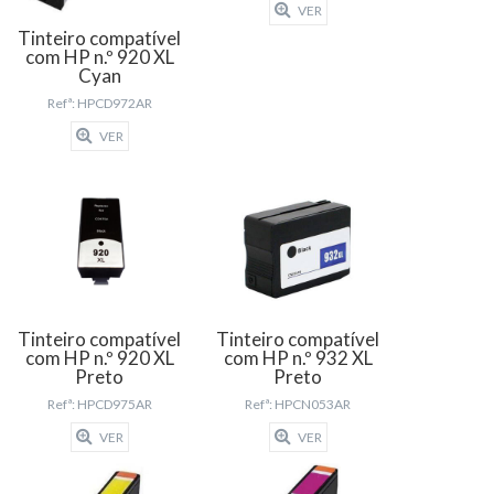
VER
Tinteiro compatível
com HP n.º 920 XL
Cyan
Refª: HPCD972AR
VER
Tinteiro compatível
Tinteiro compatível
com HP n.º 920 XL
com HP n.º 932 XL
Preto
Preto
Refª: HPCD975AR
Refª: HPCN053AR
VER
VER