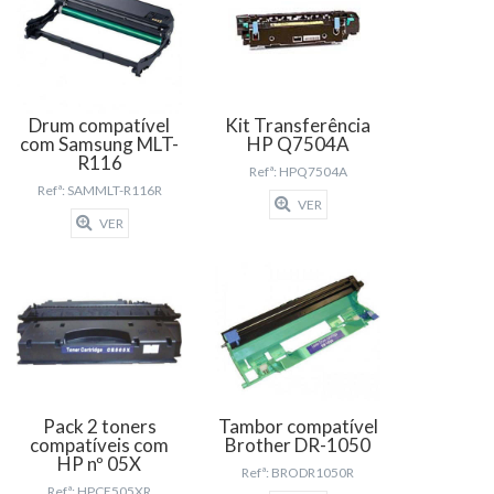
Drum compatível
Kit Transferência
com Samsung MLT-
HP Q7504A
R116
Refª: HPQ7504A
Refª: SAMMLT-R116R
VER
VER
Pack 2 toners
Tambor compatível
compatíveis com
Brother DR-1050
HP nº 05X
Refª: BRODR1050R
Refª: HPCE505XR