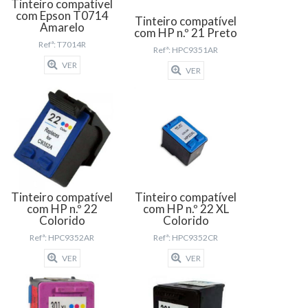
Tinteiro compatível
com Epson T0714
Tinteiro compatível
Amarelo
com HP n.º 21 Preto
Refª: T7014R
Refª: HPC9351AR
VER
VER
Tinteiro compatível
Tinteiro compatível
com HP n.º 22
com HP n.º 22 XL
Colorido
Colorido
Refª: HPC9352AR
Refª: HPC9352CR
VER
VER