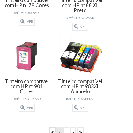
Tinteiro compatível
Tinteiro compatível
com HP nº 78 Cores
com HP nº 88 XL
Preto
Refª: HPC6578DR
Refª: HPC9396AR
VER
VER
Tinteiro compatível
Tinteiro compatível
com HP nº 901
com HP nº 903XL
Cores
Amarelo
Refª: HPCC656AR
Refª: HPT6M11AR
VER
VER
1
2
3