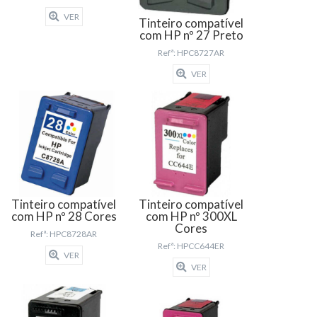
VER
Tinteiro compatível
com HP nº 27 Preto
Refª: HPC8727AR
VER
Tinteiro compatível
Tinteiro compatível
com HP nº 28 Cores
com HP nº 300XL
Cores
Refª: HPC8728AR
Refª: HPCC644ER
VER
VER