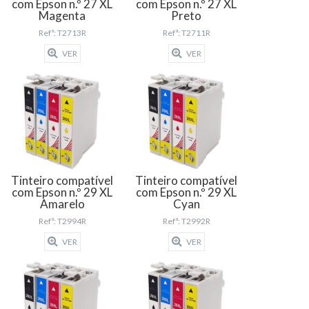
com Epson n.º 27 XL
com Epson n.º 27 XL
Magenta
Preto
Refª: T2713R
Refª: T2711R
VER
VER
Tinteiro compatível
Tinteiro compatível
com Epson n.º 29 XL
com Epson n.º 29 XL
Amarelo
Cyan
Refª: T2994R
Refª: T2992R
VER
VER