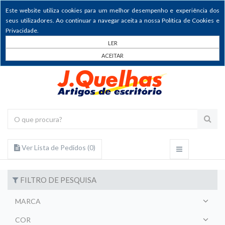
Este website utiliza cookies para um melhor desempenho e experiência dos
seus utilizadores. Ao continuar a navegar aceita a nossa Política de Cookies e
Privacidade.
LER
ACEITAR
Ver Lista de Pedidos (
0
)
FILTRO DE PESQUISA
MARCA
COR