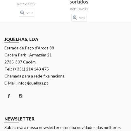
sortidos
Refª: 67759
Refª: 36231
VER
VER
JQUELHAS, LDA
Estrada de Paço d'Arcos 88
Cacém Park - Armazém 21
2735-307 Cacém
Tel.: (+351) 214 143 475
Chamada para a rede fixa nacional
E-Mail: info@jquelhas.pt
NEWSLETTER
Subscreva a nossa newsletter e receba novidades das melhores