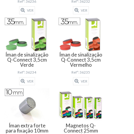
Refª: 36236
Refª: 36232
VER
VER
Íman de sinalização
Íman de sinalização
Q-Connect 3,5cm
Q-Connect 3,5cm
Verde
Vermelho
Refª: 36234
Refª: 36235
VER
VER
Íman extra forte
Magnetos Q-
para fixação 10mm
Connect 25mm