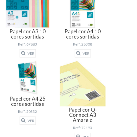
Papel cor A3 10
Papel cor A4 10
cores sortidas
cores sortidas
Refª: 67883
Refª: 28308
VER
VER
Papel cor A4 25
cores sortidas
Papel cor Q-
Refª: 50332
Connect A3
Amarelo
VER
Refª: 72193
VER