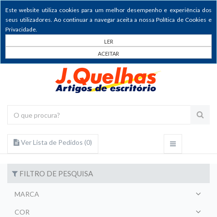
Este website utiliza cookies para um melhor desempenho e experiência dos
seus utilizadores. Ao continuar a navegar aceita a nossa Política de Cookies e
Privacidade.
LER
ACEITAR
Ver Lista de Pedidos (
0
)
FILTRO DE PESQUISA
MARCA
COR