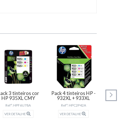
ack 3 tinteiros cor
Pack 4 tinteiros HP -
Pack 4 tin
HP 935XL CMY
932XL + 933XL
950XL + 9
Refª: HPF6U78A
Refª: HPC2P42A
Refª: H
VER DETALHE
VER DETALHE
VER DET