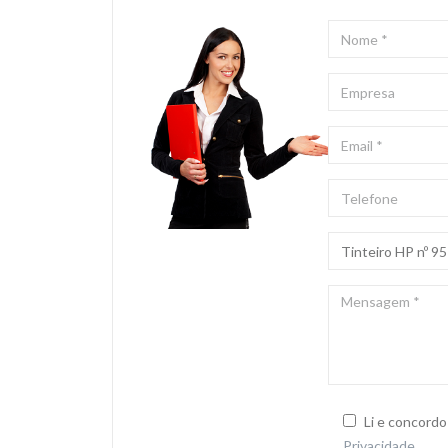
NOME
*
EMPRESA
EMAIL
*
TELEFONE
ASSUNTO
*
MENSAGEM
*
Li e concord
Privacidade
.