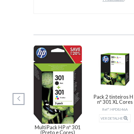
o HP nº82
Pack 2 tinteiros 
enta
nº 301 XL Cores
HPC4912A
Refª: HPD8J46A
TALHE
VER DETALHE
MultiPack HP nº 301
(Preto e Cores)