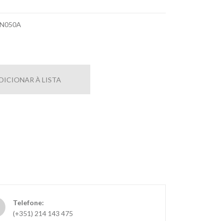
N050A
DICIONAR À LISTA
Telefone:
(+351) 214 143 475