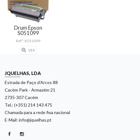
Drum Epson
S051099
Refª: SO51099
VER
JQUELHAS, LDA
Estrada de Paço d'Arcos 88
Cacém Park - Armazém 21
2735-307 Cacém
Tel.: (+351) 214 143 475
Chamada para a rede fixa nacional
E-Mail: info@jquelhas.pt