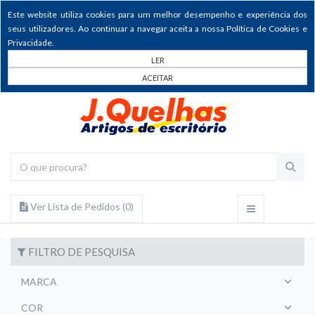
Este website utiliza cookies para um melhor desempenho e experiência dos
seus utilizadores. Ao continuar a navegar aceita a nossa Política de Cookies e
Privacidade.
LER
ACEITAR
Ver Lista de Pedidos (
0
)
FILTRO DE PESQUISA
MARCA
COR