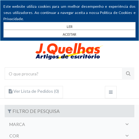
Este website utiliza cookies para um melhor desempenho e experiência dos
seus utilizadores. Ao continuar a navegar aceita a nossa Política de Cookies e
Privacidade.
LER
ACEITAR
Ver Lista de Pedidos (
0
)
FILTRO DE PESQUISA
MARCA
COR