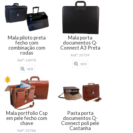
Mala piloto preta
Mala porta
fecho com
documentos Q-
combinação com
Connect A3 Preta
rodas
Refª: 35739
Refª: 24978
VER
VER
Mala portfolio Csp
Pasta porta
em pele fecho com
documentos Q-
chave
Connect poli pele
Castanha
Refª: 32786