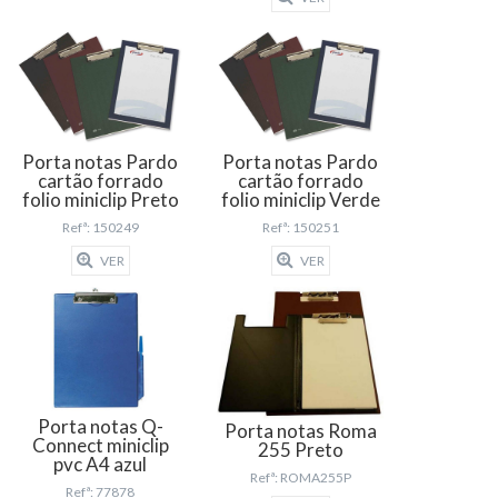
Porta notas Pardo
Porta notas Pardo
cartão forrado
cartão forrado
folio miniclip Preto
folio miniclip Verde
Refª: 150249
Refª: 150251
VER
VER
Porta notas Q-
Porta notas Roma
Connect miniclip
255 Preto
pvc A4 azul
Refª: ROMA255P
Refª: 77878