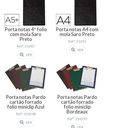
Porta notas 4º folio
Porta notas A4 com
com mola Saro
mola Saro Preto
Preto
Refª: 31291
Refª: 31287
VER
VER
Porta notas Pardo
Porta notas Pardo
cartão forrado
cartão forrado
folio miniclip Azul
folio miniclip
Bordeaux
Refª: 150248
Refª: 150250
VER
VER