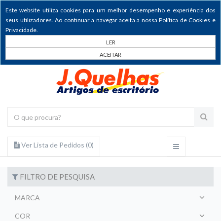
Este website utiliza cookies para um melhor desempenho e experiência dos
seus utilizadores. Ao continuar a navegar aceita a nossa Política de Cookies e
Privacidade.
LER
ACEITAR
Ver Lista de Pedidos (
0
)
FILTRO DE PESQUISA
MARCA
COR