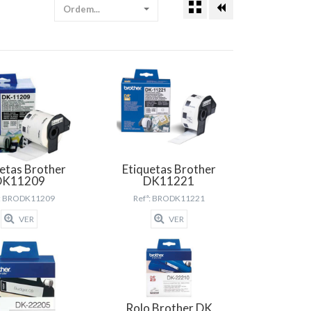
Ordem...
etas Brother
Etiquetas Brother
DK11209
DK11221
ª: BRODK11209
Refª: BRODK11221
VER
VER
Rolo Brother DK