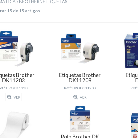
MÁTICA
BROTHER
ETIQUETAS
ar 15 de 15 artigos
iquetas Brother
Etiquetas Brother
Etiqu
DK11203
DK11208
efª: BRODK11203
Refª: BRODK11208
Ref
VER
VER
Rolo Brother DK