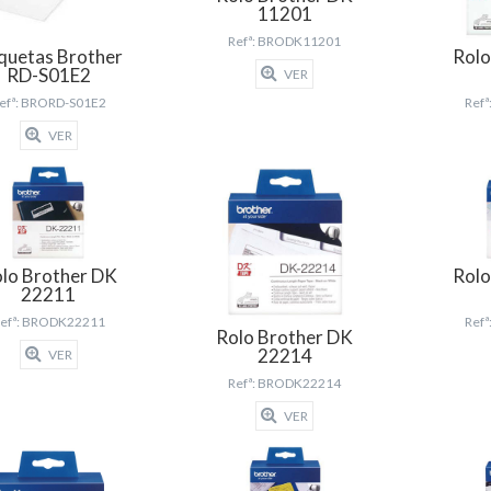
11201
Refª: BRODK11201
iquetas Brother
Rolo
RD-S01E2
VER
efª: BRORD-S01E2
Ref
VER
lo Brother DK
Rolo
22211
efª: BRODK22211
Ref
Rolo Brother DK
22214
VER
Refª: BRODK22214
VER