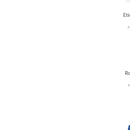
Et
R
Ro
R