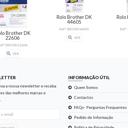
Rolo Brother DK
Rolo
44605
Refª: BRODK44605
Refª
lo Brother DK
22606
VER
efª: BRODK22606
VER
LETTER
INFORMAÇÃO ÚTIL
va a nossa newsletter e receba
Quem Somos
es das melhores marcas e
Contactos
.
FAQs- Perguntas Frequentes
Pedido de Informação
Politica de Privacidade