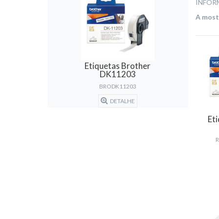
INFOR
A mostr
Etiquetas Brother
DK11203
BRODK11203
DETALHE
Et
R