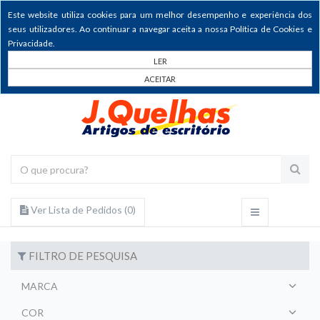
Este website utiliza cookies para um melhor desempenho e experiência dos
seus utilizadores. Ao continuar a navegar aceita a nossa Política de Cookies e
Privacidade.
LER
ACEITAR
Ver Lista de Pedidos (
0
)
FILTRO DE PESQUISA
MARCA
COR