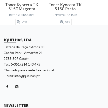
Toner Kyocera TK
Toner Kyocera TK
5150 Magenta
5150 Preto
Refª: KYOTK5150M
Refª: KYOTK5150K
VER
VER
JQUELHAS, LDA
Estrada de Paço d'Arcos 88
Cacém Park - Armazém 21
2735-307 Cacém
Tel.: (+351) 214 143 475
Chamada para a rede fixa nacional
E-Mail: info@jquelhas.pt
NEWSLETTER