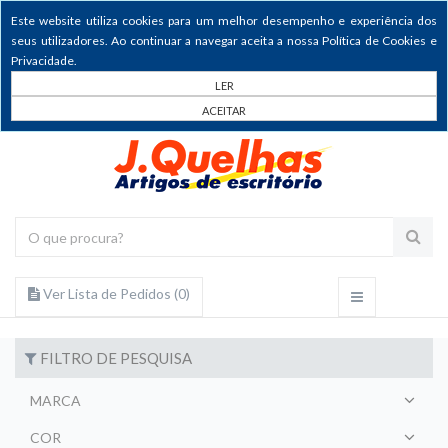
Este website utiliza cookies para um melhor desempenho e experiência dos
seus utilizadores. Ao continuar a navegar aceita a nossa Política de Cookies e
Privacidade.
LER
ACEITAR
Ver Lista de Pedidos (
0
)
FILTRO DE PESQUISA
MARCA
COR