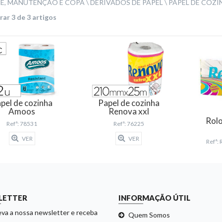
NE, MANUTENÇÃO E COPA
DERIVADOS DE PAPEL
PAPEL DE COZI
ar 3 de 3 artigos
pel de cozinha
Papel de cozinha
Amoos
Renova xxl
Rolo
Refª: 78531
Refª: 76225
VER
VER
Refª
LETTER
INFORMAÇÃO ÚTIL
va a nossa newsletter e receba
Quem Somos