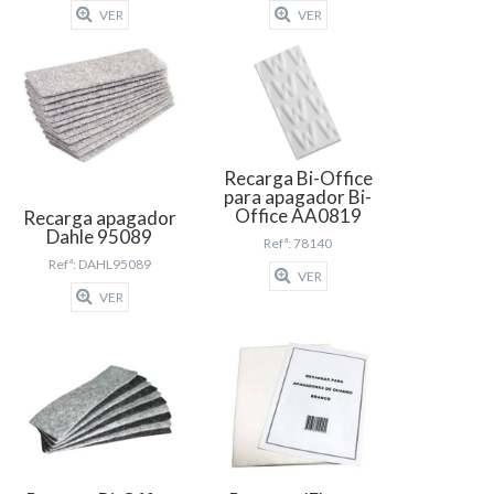
VER
VER
Recarga Bi-Office
para apagador Bi-
Office AA0819
Recarga apagador
Dahle 95089
Refª: 78140
Refª: DAHL95089
VER
VER