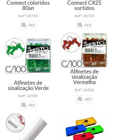
Connect coloridos
Connect CX25
80un
sortidos
Refª: 28735
Refª: 28730
VER
VER
Alfinetes de
sinalização
Vermelho
Alfinetes de
sinalização Verde
Refª: 16592
Refª: 16593
VER
VER