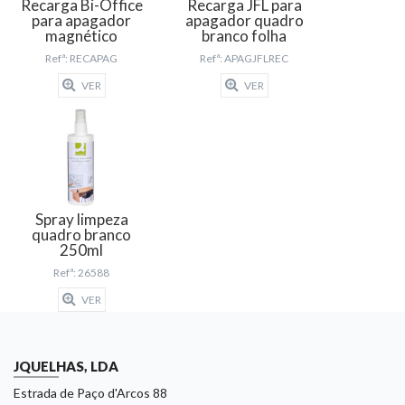
Recarga Bi-Office
Recarga JFL para
para apagador
apagador quadro
magnético
branco folha
Refª: RECAPAG
Refª: APAGJFLREC
VER
VER
Spray limpeza
quadro branco
250ml
Refª: 26588
VER
JQUELHAS, LDA
Estrada de Paço d'Arcos 88