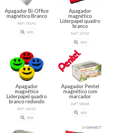
Apagador Bi-Office
Apagador
magnético Branco
magnético
Liderpapel quadro
Refª: 78141
branco
VER
Refª: 10702
VER
Apagador
Apagador Pentel
magnético
magnético com
Liderpapel quadro
marcador
branco redondo
Refª: 58068
Refª: 10701
VER
VER