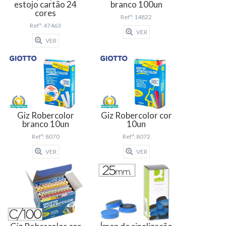
estojo cartão 24
branco 100un
cores
Refª: 14822
Refª: 47463
VER
VER
Giz Robercolor
Giz Robercolor cor
branco 10un
10un
Refª: 8070
Refª: 8072
VER
VER