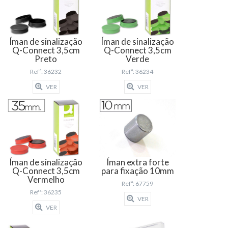
Íman de sinalização
Íman de sinalização
Q-Connect 3,5cm
Q-Connect 3,5cm
Preto
Verde
Refª: 36232
Refª: 36234
VER
VER
Íman de sinalização
Íman extra forte
Q-Connect 3,5cm
para fixação 10mm
Vermelho
Refª: 67759
Refª: 36235
VER
VER