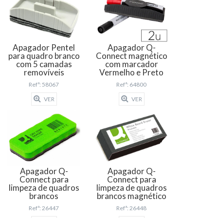
Apagador Pentel
Apagador Q-
para quadro branco
Connect magnético
com 5 camadas
com marcador
removíveis
Vermelho e Preto
Refª: 58067
Refª: 64800
VER
VER
Apagador Q-
Apagador Q-
Connect para
Connect para
limpeza de quadros
limpeza de quadros
brancos
brancos magnético
Refª: 26447
Refª: 26448