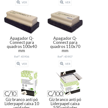
VER
VER
Apagador Q-
Apagador Q-
Connect para
Connect para
quadros 100x40
quadros 110x70
mm
mm
Refª: 45906
Refª: 45907
VER
VER
Giz branco anti pó
Giz branco anti pó
Liderpapel caixa 10
Liderpapel caixa
unidades
100 unidades