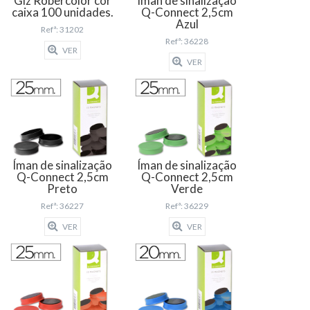
Giz Robercolor cor
Íman de sinalização
caixa 100 unidades.
Q-Connect 2,5cm
Azul
Refª: 31202
Refª: 36228
VER
VER
Íman de sinalização
Íman de sinalização
Q-Connect 2,5cm
Q-Connect 2,5cm
Preto
Verde
Refª: 36227
Refª: 36229
VER
VER