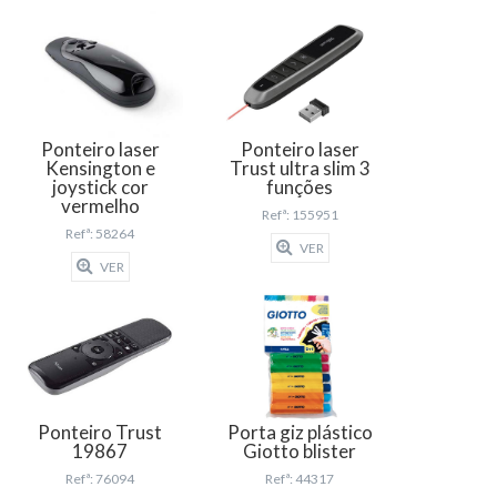
Ponteiro laser
Ponteiro laser
Kensington e
Trust ultra slim 3
joystick cor
funções
vermelho
Refª: 155951
Refª: 58264
VER
VER
Ponteiro Trust
Porta giz plástico
19867
Giotto blister
Refª: 76094
Refª: 44317