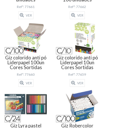
Refª: 77661
Refª: 77662
VER
VER
Giz colorido anti pó
Giz colorido anti pó
Liderpapel 100un
Liderpapel 10un
Cores Sortidas
Cores Sortidas
Refª: 77660
Refª: 77659
VER
VER
Giz Lyra pastel
Giz Robercolor