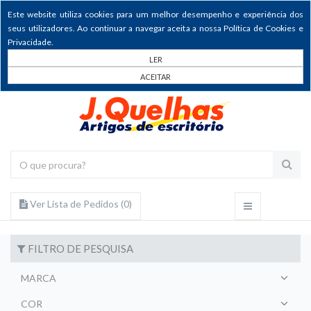
Este website utiliza cookies para um melhor desempenho e experiência dos
seus utilizadores. Ao continuar a navegar aceita a nossa Política de Cookies e
Privacidade.
LER
ACEITAR
Ver Lista de Pedidos (
0
)
FILTRO DE PESQUISA
MARCA
COR