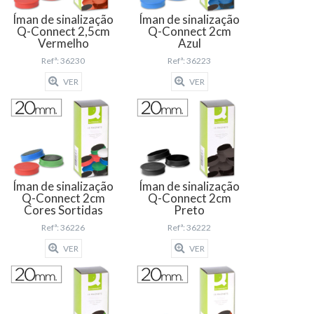
Íman de sinalização
Íman de sinalização
Q-Connect 2,5cm
Q-Connect 2cm
Vermelho
Azul
Refª: 36230
Refª: 36223
VER
VER
Íman de sinalização
Íman de sinalização
Q-Connect 2cm
Q-Connect 2cm
Cores Sortidas
Preto
Refª: 36226
Refª: 36222
VER
VER