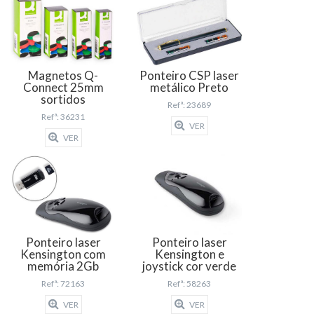
Magnetos Q-
Ponteiro CSP laser
Connect 25mm
metálico Preto
sortidos
Refª: 23689
Refª: 36231
VER
VER
Ponteiro laser
Ponteiro laser
Kensington com
Kensington e
memória 2Gb
joystick cor verde
Refª: 72163
Refª: 58263
VER
VER