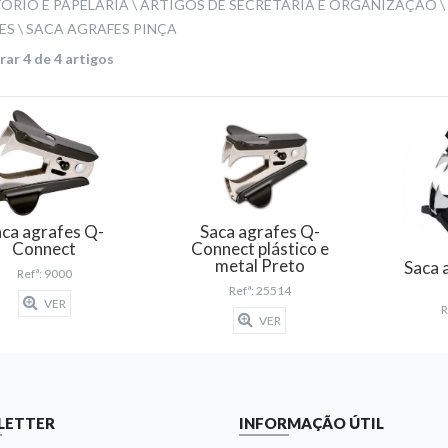
ÓRIO E PAPELARIA
ARTIGOS DE SECRETÁRIA E ORGANIZAÇÃO
ES
SACA AGRAFES PINÇA
ar 4 de 4 artigos
aca agrafes Q-
Saca agrafes Q-
Connect
Connect plástico e
metal Preto
Saca 
Refª: 9000
Refª: 25514
VER
R
VER
LETTER
INFORMAÇÃO ÚTIL