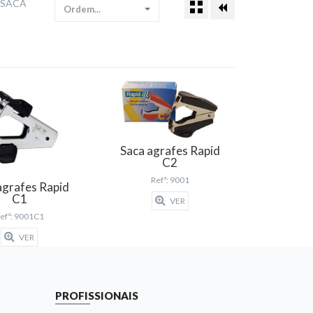
SACA
Ordem...
Saca agrafes Rapid
C2
Refª: 9001
agrafes Rapid
C1
VER
efª: 9001C1
VER
PROFISSIONAIS