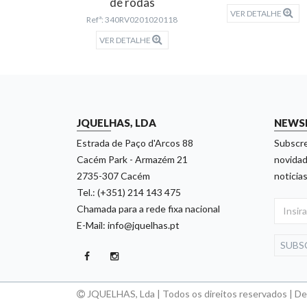
de rodas
 26354
VER DETALHE
Refª: 340RV0201020118
TALHE
VER DETALHE
JQUELHAS, LDA
NEWS
Estrada de Paço d'Arcos 88
Subscre
Cacém Park - Armazém 21
novidad
2735-307 Cacém
noticias
Tel.: (+351) 214 143 475
Chamada para a rede fixa nacional
E-Mail: info@jquelhas.pt
SUBS
JQUELHAS, Lda | Todos os direitos reservados | D