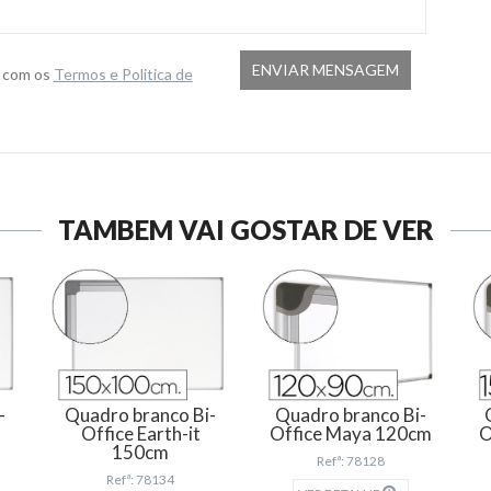
o com os
Termos e Politica de
TAMBÉM VAI GOSTAR DE VER
-
Quadro branco Bi-
Quadro branco Bi-
Office Earth-it
Office Maya 120cm
O
150cm
Refª: 78128
Refª: 78134