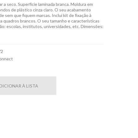
 a seco. Superfície laminada branca. Moldura em
ondos de plástico cinza claro. O seu acabamento
de sem que fiquem marcas. Inclui kit de fixação à
ra quadros brancos. O seu tamanho e características
ão: escolas, institutos, universidades, etc. Dimensões:
72
onnect
DICIONAR À LISTA