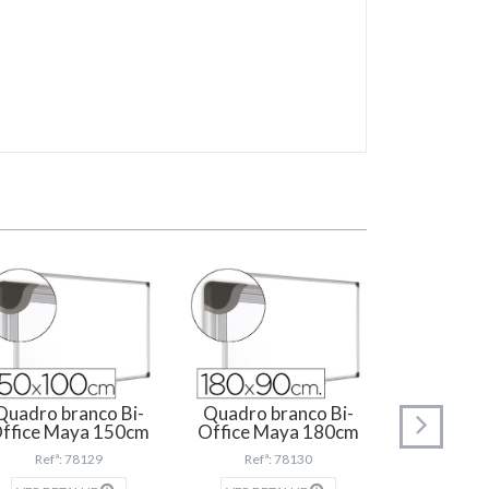
Quadro branco Bi-
Quadro branco Bi-
Quadro b
ffice Maya 150cm
Office Maya 180cm
Office M
Refª: 78129
Refª: 78130
Refª: