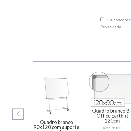
Li e concord
Privacidade
.
m melamina
Quadro branco Bi
ect com
Office Earth-it
em madeira
120cm
Quadro branco
0cm
90x120 com suporte
Refª: 78133