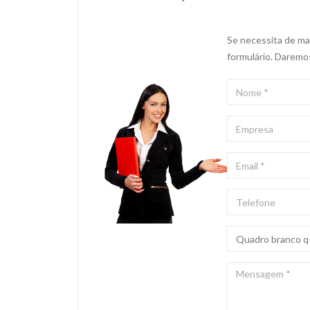
Se necessita de mai
formulário. Daremo
NOME
*
EMPRESA
EMAIL
*
TELEFONE
ASSUNTO
*
MENSAGEM
*