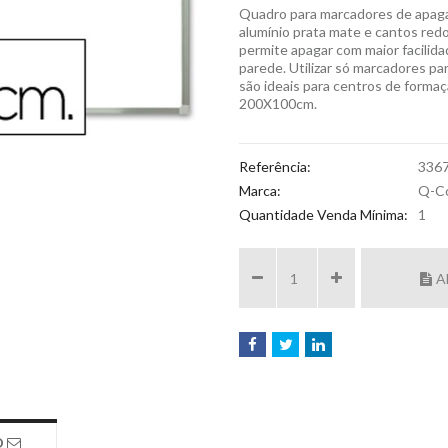
Quadro para marcadores de apagar
alumínio prata mate e cantos red
permite apagar com maior facilida
parede. Utilizar só marcadores pa
são ideais para centros de formaç
200X100cm.
Referência:
336
Marca:
Q-C
Quantidade Venda Mínima:
1
A
O