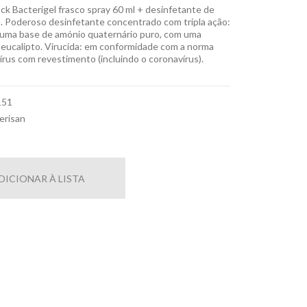
ack Bacterigel frasco spray 60 ml + desinfetante de
n. Poderoso desinfetante concentrado com tripla ação:
, numa base de amónio quaternário puro, com uma
 eucalipto. Virucida: em conformidade com a norma
rus com revestimento (incluindo o coronavírus).
151
erisan
DICIONAR À LISTA