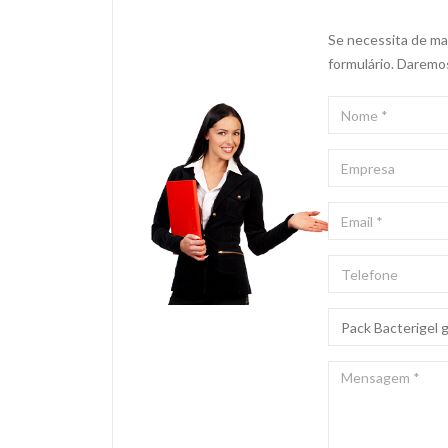
Se necessita de mai
formulário. Daremo
NOME
*
EMPRESA
EMAIL
*
TELEFONE
ASSUNTO
*
MENSAGEM
*