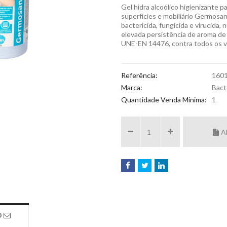
Gel hidra alcoólico higienizante p
superfícies e mobiliário Germosa
bactericida, fungicida e virucida
elevada persistência de aroma de
UNE-EN 14476, contra todos os ví
Referência:
160
Marca:
Bact
Quantidade Venda Mínima:
1
A
O