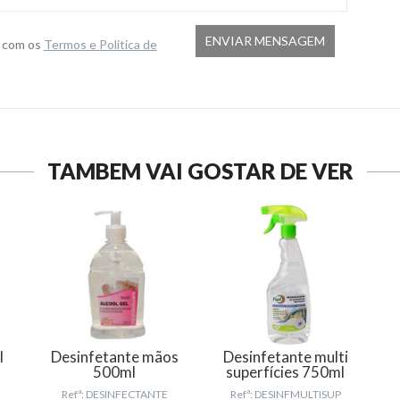
o com os
Termos e Politica de
TAMBÉM VAI GOSTAR DE VER
l
Desinfetante mãos
Desinfetante multi
500ml
superfícies 750ml
Refª: DESINFECTANTE
Refª: DESINFMULTISUP