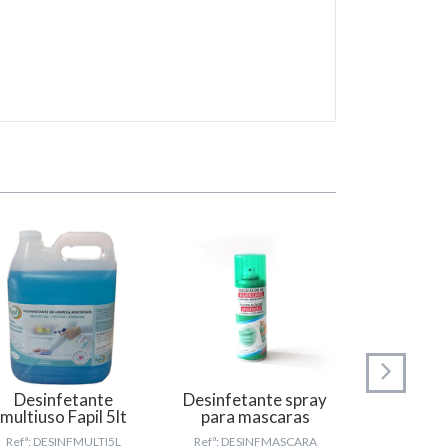
Desinfetante
Desinfetante spray
Gel anti
multiuso Fapil 5lt
para mascaras
mãos 
Refª: DESINFMULTI5L
Refª: DESINFMASCARA
Refª: GE