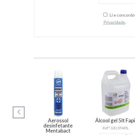
Li e concord
Privacidade
.
hitas
izantes
Aerossol
Álcool gel 5lt Fapi
 159776
desinfetante
Refª: GEL5FAPIL
Mentabact
TALHE