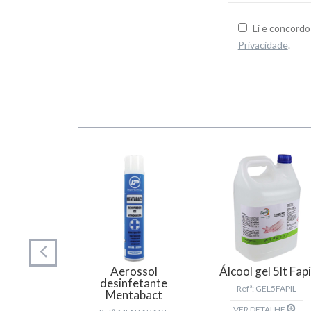
Li e concord
Privacidade
.
hitas
izantes
Aerossol
Álcool gel 5lt Fapi
 159776
desinfetante
Refª: GEL5FAPIL
Mentabact
TALHE
VER DETALHE