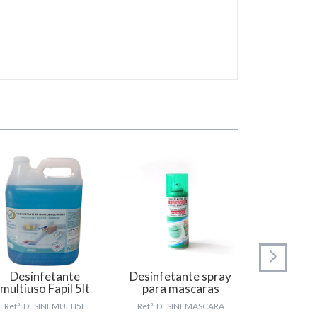
Desinfetante
Desinfetante spray
Gel anti
multiuso Fapil 5lt
para mascaras
mãos 
Refª: DESINFMULTI5L
Refª: DESINFMASCARA
Refª: GE