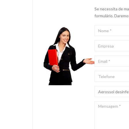
Se necessita de mai
formulário. Daremo
NOME
*
EMPRESA
EMAIL
*
TELEFONE
ASSUNTO
*
MENSAGEM
*