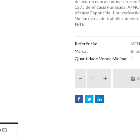
de acordo com as normas Europeia
1275 de eficácia Fungicida, AFNO
eficácia Esporicida. 1 pulverizaçã
No fim de dia de trabalho, desinfe
feita.
Referência:
MEN
Marca:
Impo
Quantidade Venda Mínima:
1
A
O