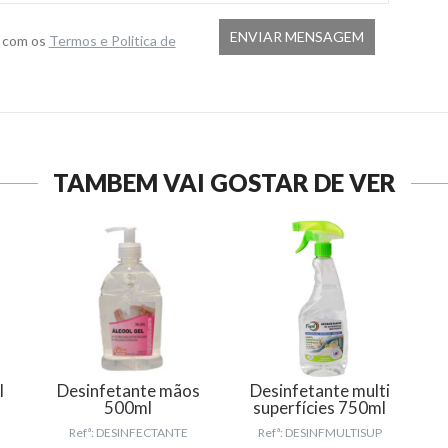
o com os
Termos e Politica de
TAMBÉM VAI GOSTAR DE VER
l
Desinfetante mãos
Desinfetante multi
500ml
superfícies 750ml
Refª: DESINFECTANTE
Refª: DESINFMULTISUP