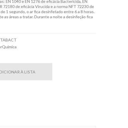
s: EN 1040 e EN 1276 de eficácia Bactericida, EN
R 72180 de eficácia Virucida e a norma NFT 72230 de
o de 1 segundo, o ar fica desinfetado entre 6 a 8 horas.
te as áreas a tratar. Durante a noite a desinfeção fica
TABACT
rQuimica
DICIONAR À LISTA