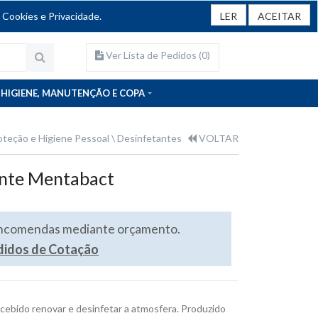
 Cookies e Privacidade.
LER
ACEITAR
Ver Lista de Pedidos (
0
)
HIGIENE, MANUTENÇÃO E COPA
oteção e Higiene Pessoal
Desinfetantes
VOLTAR
ante Mentabact
encomendas mediante orçamento.
edidos de Cotação
ebido renovar e desinfetar a atmosfera. Produzido