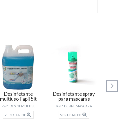
Desinfetante
Desinfetante spray
Gel anti
multiuso Fapil 5lt
para mascaras
mãos 
Refª: DESINFMULTI5L
Refª: DESINFMASCARA
Refª: GE
VER DETALHE
VER DETALHE
VER DET