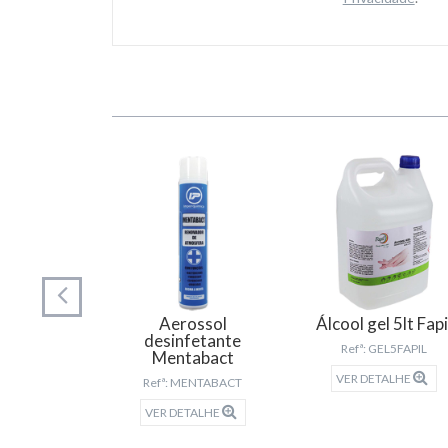
hitas
izantes
Aerossol
Álcool gel 5lt Fapi
 159776
desinfetante
Refª: GEL5FAPIL
Mentabact
TALHE
VER DETALHE
Refª: MENTABACT
VER DETALHE