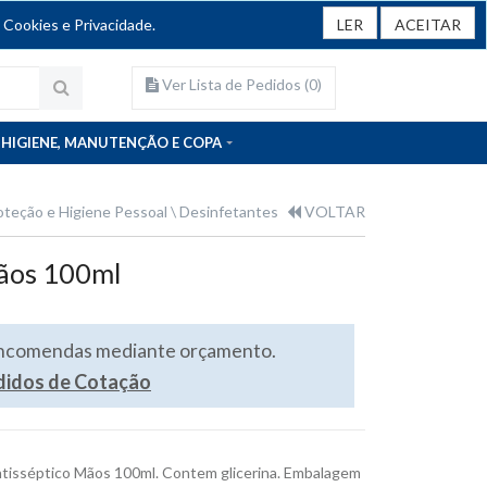
 Cookies e Privacidade.
LER
ACEITAR
Ver Lista de Pedidos (
0
)
HIGIENE, MANUTENÇÃO E COPA
oteção e Higiene Pessoal
Desinfetantes
VOLTAR
mãos 100ml
encomendas mediante orçamento.
edidos de Cotação
ntisséptico Mãos 100ml. Contem glicerina. Embalagem