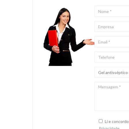
NOME
*
EMPRESA
EMAIL
*
TELEFONE
ASSUNTO
*
MENSAGEM
*
Li e concord
Privacidade
.