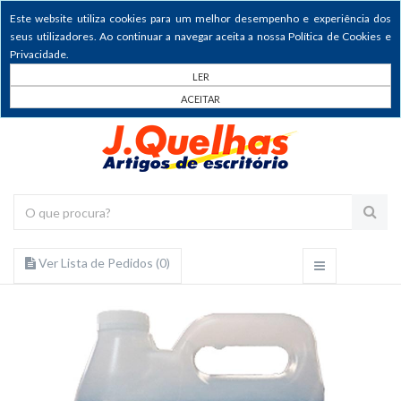
Este website utiliza cookies para um melhor desempenho e experiência dos
seus utilizadores. Ao continuar a navegar aceita a nossa Política de Cookies e
Privacidade.
LER
ACEITAR
Ver Lista de Pedidos (
0
)