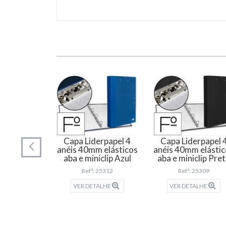
s anéis
Capa Liderpapel 4
Capa Liderpapel 
el cartão
anéis 40mm elásticos
anéis 40mm elásti
ho folio
aba e miniclip Azul
aba e miniclip Pre
4 anéis
Refª: 25312
Refª: 25309
 10025
VER DETALHE
VER DETALHE
TALHE