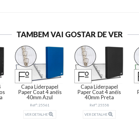
TAMBÉM VAI GOSTAR DE VER
4
Capa Liderpapel
Capa Liderpapel
cos
Paper Coat 4 anéis
Paper Coat 4 anéis
ta
40mm Azul
40mm Preta
Refª: 25561
Refª: 25558
VER DETALHE
VER DETALHE