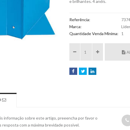
e brilhantes. 4 anéis.
Referência:
737
Marca:
Lide
Quantidade Venda Mínima:
1
A
O
s informação sobre este artigo, preeencha por favor o
s resposta com a máxima brevidade possivel.