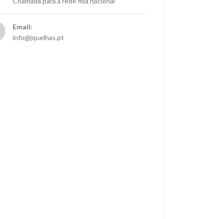
Chamada para a rede fixa nacional
Email:
info@jquelhas.pt