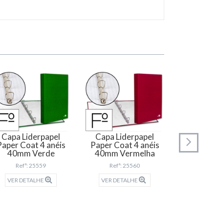
Capa Liderpapel
Capa Liderpapel
Capa Li
Paper Coat 4 anéis
Paper Coat 4 anéis
Paper Coa
40mm Verde
40mm Vermelha
60mm
Refª: 25559
Refª: 25560
Refª:
VER DETALHE
VER DETALHE
VER DET