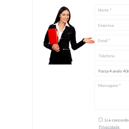
NOME
*
EMPRESA
EMAIL
*
TELEFONE
ASSUNTO
*
MENSAGEM
*
Li e concord
Privacidade
.