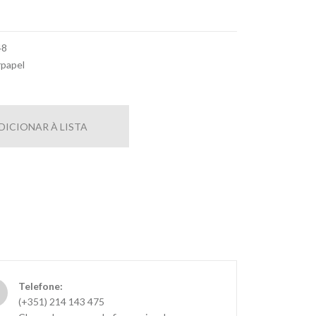
48
rpapel
DICIONAR À LISTA
Telefone:
(+351) 214 143 475