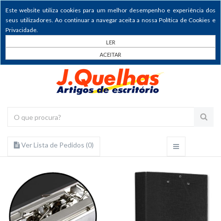
Este website utiliza cookies para um melhor desempenho e experiência dos
seus utilizadores. Ao continuar a navegar aceita a nossa Política de Cookies e
Privacidade.
LER
ACEITAR
Ver Lista de Pedidos (
0
)