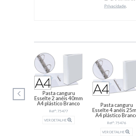
Privacidade
.
Pasta canguru
Esselte 2 anéis 40mm
A4 plástico Branco
sonalizável
Pasta canguru
 340A
Esselte 4 anéis 2
Refª: 75477
A4 plástico Branc
ERS64ANEIS
VER DETALHE
Refª: 75476
TALHE
VER DETALHE