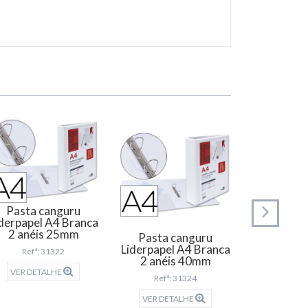
Pasta canguru
Pasta 
derpapel A4 Branca
Liderpapel
2 anéis 25mm
2 anéi
Pasta canguru
Liderpapel A4 Branca
Refª: 31322
Refª:
2 anéis 40mm
VER DETALHE
VER DET
Refª: 31324
VER DETALHE