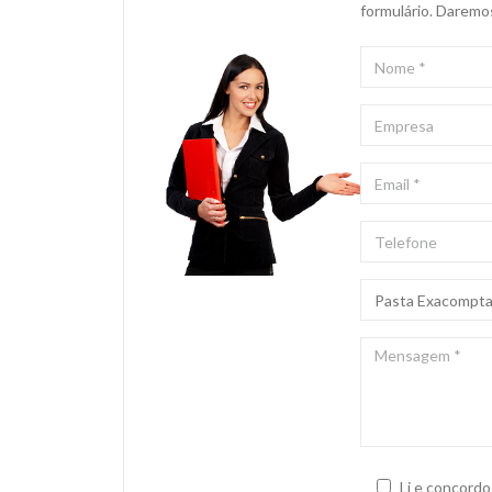
formulário. Daremo
NOME
*
EMPRESA
EMAIL
*
TELEFONE
ASSUNTO
*
MENSAGEM
*
Li e concord