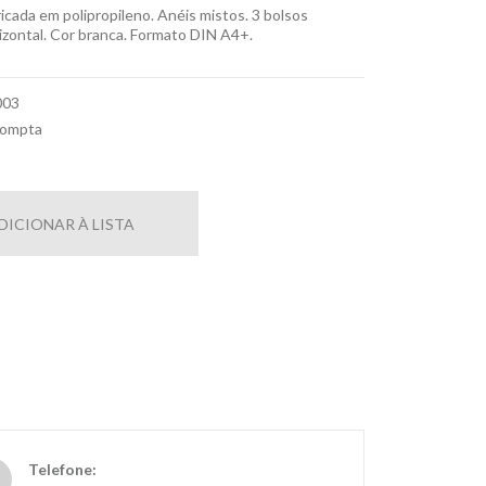
ricada em polipropileno. Anéis mistos. 3 bolsos
rizontal. Cor branca. Formato DIN A4+.
003
compta
DICIONAR À LISTA
Telefone: