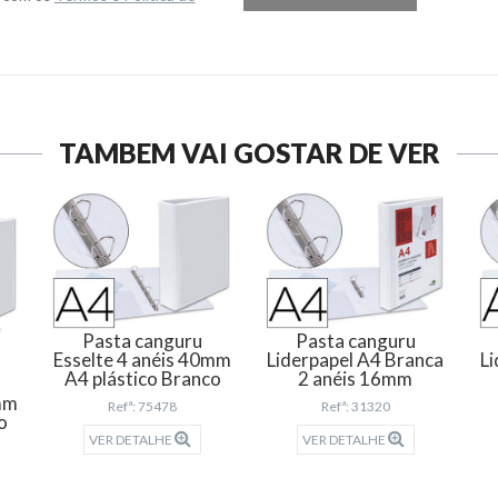
TAMBÉM VAI GOSTAR DE VER
Pasta canguru
Pasta canguru
Esselte 4 anéis 40mm
Liderpapel A4 Branca
Li
A4 plástico Branco
2 anéis 16mm
5mm
Refª: 75478
Refª: 31320
o
VER DETALHE
VER DETALHE