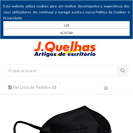
Este website utiliza cookies para um melhor desempenho e experiência dos
seus utilizadores. Ao continuar a navegar aceita a nossa Política de Cookies e
Privacidade.
LER
ACEITAR
Ver Lista de Pedidos (
0
)