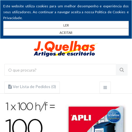
Este website utiliza cookies para um melhor desempenho e experiência dos
seus utilizadores. Ao continuar a navegar aceita a nossa Política de Cookies e
Privacidade.
LER
ACEITAR
Ver Lista de Pedidos (
0
)