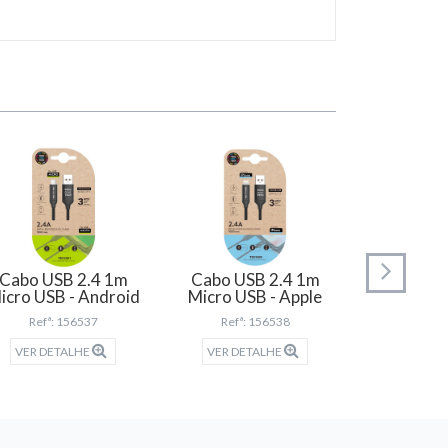
Cabo USB 2.4 1m
Cabo USB 2.4 1m
Cabo US
icro USB - Android
Micro USB - Apple
USB C -
Refª: 156537
Refª: 156538
Refª: 
VER DETALHE
VER DETALHE
VER DET