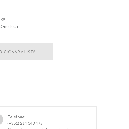
539
hOneTech
DICIONAR À LISTA
Telefone:
(+351) 214 143 475