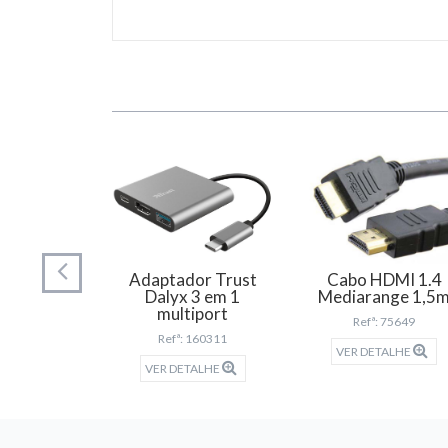
dor cabos
Adaptador Trust
Cabo HDMI 1.4
arange
Dalyx 3 em 1
Mediarange 1,5
multiport
 75671
Refª: 75649
Refª: 160311
TALHE
VER DETALHE
VER DETALHE