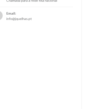
Chamada para a rede fixa nacional
Email:
info@jquelhas.pt