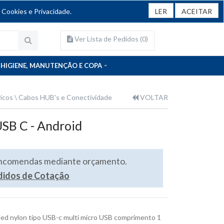
 Cookies e Privacidade.
LER
ACEITAR
Ver Lista de Pedidos (
0
)
HIGIENE, MANUTENÇÃO E COPA
ricos
Cabos HUB's e Conectividade
VOLTAR
SB C - Android
encomendas mediante orçamento.
edidos de Cotação
ded nylon tipo USB-c multi micro USB comprimento 1