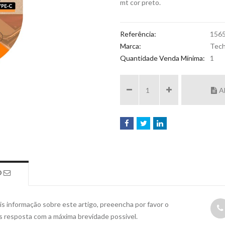
mt cor preto.
Referência:
156
Marca:
Tec
Quantidade Venda Mínima:
1
A
O
s informação sobre este artigo, preeencha por favor o
s resposta com a máxima brevidade possivel.