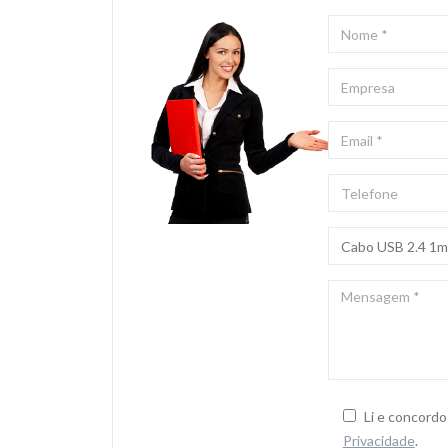
NOME
*
EMPRESA
EMAIL
*
TELEFONE
ASSUNTO
*
MENSAGEM
*
Li e concord
Privacidade
.