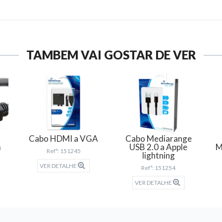
TAMBÉM VAI GOSTAR DE VER
Cabo HDMI a VGA
Cabo Mediarange
m
USB 2.0 a Apple
M
Refª: 151245
lightning
VER DETALHE
Refª: 151254
VER DETALHE